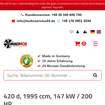
We ask for your understanding that under the given circumstances there may be some delays in
shipment. Stay safe.
Kundenservice: +49 30 340 606 740
info@turboservice24.de
+49 176 5951 3244
☰
0
Made in Germany
10 Jahre Erfahrung
24 Monate Gewährleistung
420 d, 1995 ccm, 147 kW / 200
HP