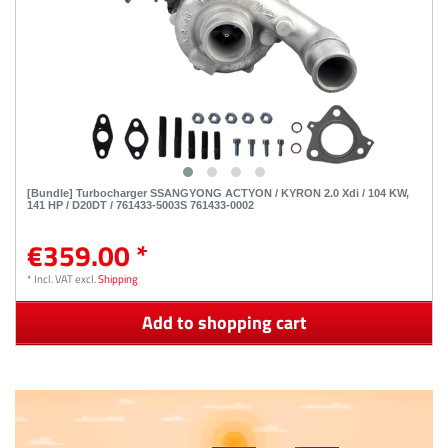
[Bundle] Turbocharger SSANGYONG ACTYON / KYRON 2.0 Xdi / 104 KW,
141 HP / D20DT / 761433-5003S 761433-0002
€359.00 *
*
Incl. VAT
excl.
Shipping
Add to shopping cart