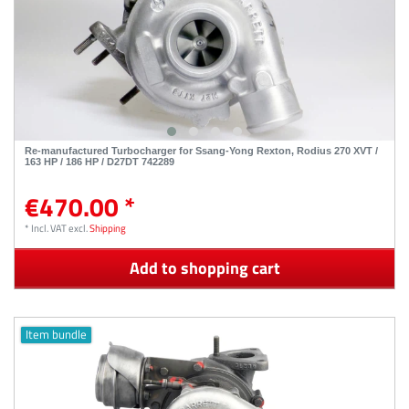
Re-manufactured Turbocharger for Ssang-Yong Rexton, Rodius 270 XVT /
163 HP / 186 HP / D27DT 742289
€470.00 *
*
Incl. VAT
excl.
Shipping
Add to shopping cart
Item bundle