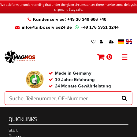
We ask for your understanding that under the given circumstances there may be some delays in
shipment. Stay safe.
Kundenservice: +49 30 340 606 740
info@turboservice24.de
+49 176 5951 3244
☰
0
Made in Germany
10 Jahre Erfahrung
24 Monate Gewährleistung
QUICKLINKS
Start
Über uns