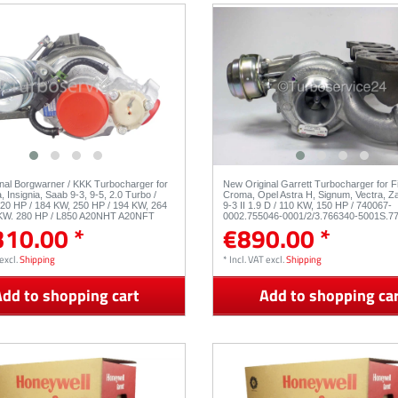
nal Borgwarner / KKK Turbocharger for
New Original Garrett Turbocharger for F
, Insignia, Saab 9-3, 9-5, 2.0 Turbo /
Croma, Opel Astra H, Signum, Vectra, Za
20 HP / 184 KW, 250 HP / 194 KW, 264
9-3 II 1.9 D / 110 KW, 150 HP / 740067-
 KW, 280 HP / L850 A20NHT A20NFT
0002,755046-0001/2/3,766340-5001S,7
310.00 *
€890.00 *
20LNF / 53049700059
0001,773720-5001S
excl.
Shipping
*
Incl. VAT
excl.
Shipping
dd to shopping cart
Add to shopping ca