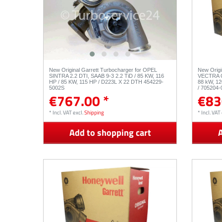
New Original Garrett Turbocharger for OPEL
New Origi
SINTRA 2.2 DTI, SAAB 9-3 2.2 TiD / 85 KW, 116
VECTRA C 
HP / 85 KW, 115 HP / D223L X 22 DTH 454229-
88 kW, 12
5002S
/ 705204
€767.00 *
€83
*
Incl. VAT
excl.
Shipping
*
Incl. VAT
Add to shopping cart
A