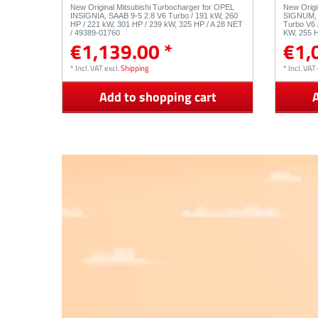
New Original Mitsubishi Turbocharger for OPEL
New Origi
INSIGNIA, SAAB 9-5 2.8 V6 Turbo / 191 kW, 260
SIGNUM, 
HP / 221 kW, 301 HP / 239 kW, 325 HP / A 28 NET
Turbo V6 
/ 49389-01760
KW, 255 H
€1,139.00 *
€1,
B284R / 
*
Incl. VAT
excl.
Shipping
*
Incl. VAT
Add to shopping cart
A