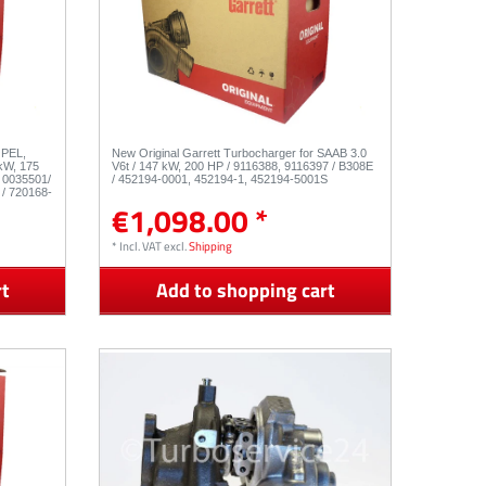
OPEL,
New Original Garrett Turbocharger for SAAB 3.0
kW, 175
V6t / 147 kW, 200 HP / 9116388, 9116397 / B308E
 0035501/
/ 452194-0001, 452194-1, 452194-5001S
/ 720168-
€1,098.00 *
*
Incl. VAT
excl.
Shipping
rt
Add to shopping cart