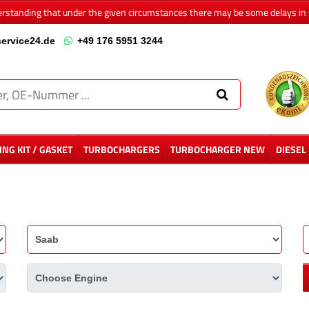
erstanding that under the given circumstances there may be some delays in 
ervice24.de
+49 176 5951 3244
NG KIT / GASKET
TURBOCHARGERS
TURBOCHARGER NEW
DIESEL