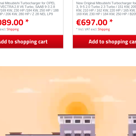
nal Mitsubishi Turbocharger for OPEL
New Original Mitsubishi Turbocharger f
VECTRA 2.8 V6 Turbo, SAAB 9-3 2.8
3, 9-5 2.0 Turbo 2.3 Turbo / 151 KW, 20
/169 KW, 230 HP /184 KW, 250 HP / 188
KW, 210 HP / 162 KW, 220 HP / 165 KW,
P / 206 KW, 280 HP / Z 28 NEL LP9
169 KW, 230 HP / 184 KW, 250 HP / B2
089.00 *
€697.00 *
49389-01700
B235L 49189-01800 49189-01810 4918
excl.
Shipping
*
Incl. VAT
excl.
Shipping
dd to shopping cart
Add to shopping ca