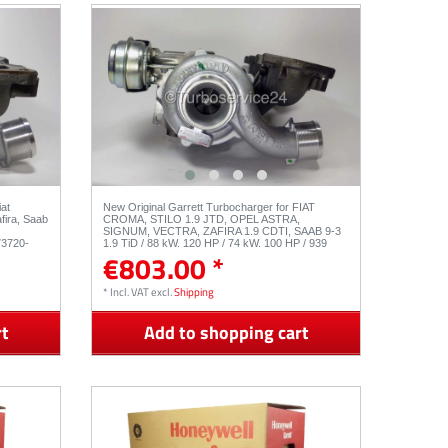
iat
New Original Garrett Turbocharger for FIAT
fira, Saab
CROMA, STILO 1.9 JTD, OPEL ASTRA,
SIGNUM, VECTRA, ZAFIRA 1.9 CDTI, SAAB 9-3
73720-
1.9 TiD / 88 kW, 120 HP / 74 kW, 100 HP / 939
€803.00 *
A1.000, Z 19 DT/DTL / 767835-5003S, 740080-
0002, 752814-0001, 755373-0001
*
Incl. VAT
excl.
Shipping
rt
Add to shopping cart