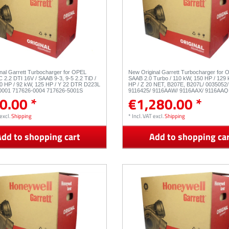
nal Garrett Turbocharger for OPEL
New Original Garrett Turbocharger for 
2.2 DTI 16V / SAAB 9-3, 9-5 2.2 TiD /
SAAB 2.0 Turbo / 110 kW, 150 HP / 129 
0 HP / 92 kW, 125 HP / Y 22 DTR D223L
HP / Z 20 NET, B207E, B207L/ 0035052/
-0001 717626-0004 717626-5001S
9116425/ 9116AAW/ 9116AAX/ 9116AAQ 
0.00 *
€1,280.00 *
5011S
excl.
Shipping
*
Incl. VAT
excl.
Shipping
dd to shopping cart
Add to shopping ca