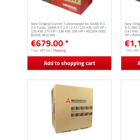
New Original Garrett Turbocharger for SAAB 9-3
New Origi
2.0 Turbo, SAAB 9-5 2.0 t 2.3 t / 110 KW, 150 HP /
9-5, 900 
125 KW, 170 HP / 136 KW, 185 HP / 452204-0001
/141 KW, 
B205E 4611349
HP / B204
€679.00 *
€1,
B205R / 
*
Incl. VAT
excl.
Shipping
*
Incl. VAT
Add to shopping cart
A