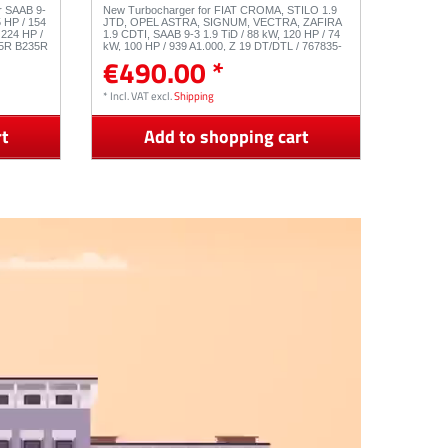
or SAAB 9-
New Turbocharger for FIAT CROMA, STILO 1.9
5 HP / 154
JTD, OPEL ASTRA, SIGNUM, VECTRA, ZAFIRA
 224 HP /
1.9 CDTI, SAAB 9-3 1.9 TiD / 88 kW, 120 HP / 74
05R B235R
kW, 100 HP / 939 A1.000, Z 19 DT/DTL / 767835-
€490.00 *
9-01820
0001, 740080-0002, 752814-0001
*
Incl. VAT
excl.
Shipping
rt
Add to shopping cart