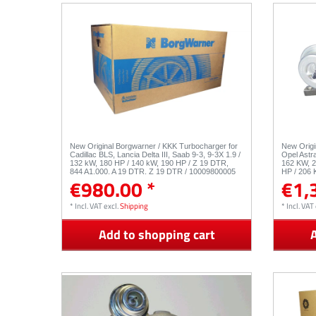
New Original Borgwarner / KKK Turbocharger for
New Origi
Cadillac BLS, Lancia Delta III, Saab 9-3, 9-3X 1.9 /
Opel Astra
132 kW, 180 HP / 140 kW, 190 HP / Z 19 DTR,
162 KW, 2
844 A1.000, A 19 DTR, Z 19 DTR / 10009800005
HP / 206
€980.00 *
€1,
Z20NHH Z
*
Incl. VAT
excl.
Shipping
*
Incl. VAT
Add to shopping cart
A