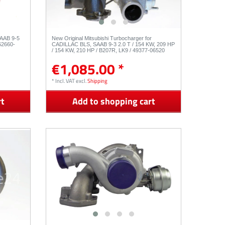
SAAB 9-5
New Original Mitsubishi Turbocharger for
62660-
CADILLAC BLS, SAAB 9-3 2.0 T / 154 KW, 209 HP
/ 154 KW, 210 HP / B207R, LK9 / 49377-06520
€1,085.00 *
*
Incl. VAT
excl.
Shipping
rt
Add to shopping cart