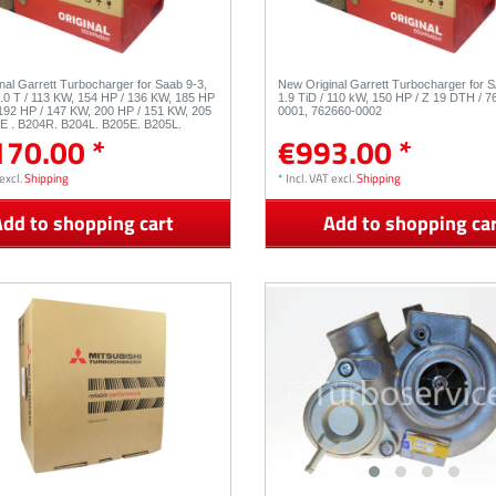
nal Garrett Turbocharger for Saab 9-3,
New Original Garrett Turbocharger for 
2.0 T / 113 KW, 154 HP / 136 KW, 185 HP
1.9 TiD / 110 kW, 150 HP / Z 19 DTH / 7
192 HP / 147 KW, 200 HP / 151 KW, 205
0001, 762660-0002
E , B204R, B204L, B205E, B205L,
170.00 *
€993.00 *
452068-5003S
excl.
Shipping
*
Incl. VAT
excl.
Shipping
dd to shopping cart
Add to shopping ca