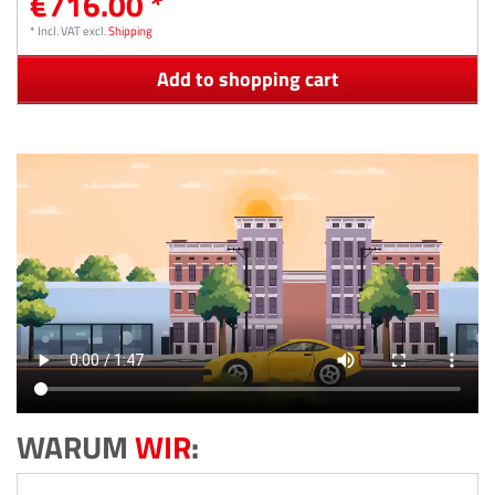
€716.00 *
*
Incl. VAT
excl.
Shipping
Add to shopping cart
WARUM
WIR
: