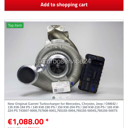
Add to shopping cart
Top item
New Original Garrett Turbocharger for Mercedes, Chrysler, Jeep / OM642 /
135 KW-184 PS / 140 KW-190 PS / 150 KW-204 PS / 160 KW-218 PS / 165 KW-
224 PS 743507-0009,757608-0001,765155-0004,765155-5004S,765155-5007S
€1,088.00 *
*
Incl. VAT
excl.
Shipping