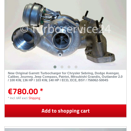
New Original Garrett Turbocharger for Chrysler Sebring, Dodge Avenger,
Caliber, Journey, Jeep Compass, Patriot, Mitsubishi Grandis, Outlander 2.0
/ 100 KW, 136 HP / 103 KW, 140 HP / ECD, ECE, BSY / 756062-5004S
€780.00 *
*
Incl. VAT
excl.
Shipping
Add to shopping cart