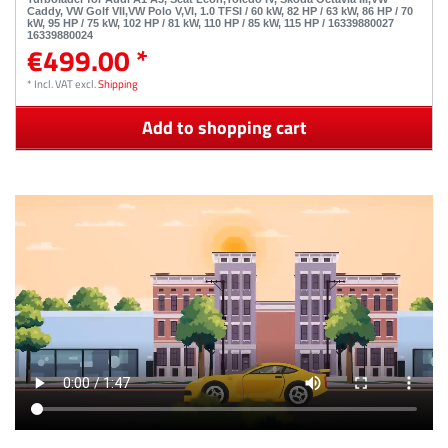
Caddy, VW Golf VII,VW Polo V,VI, 1.0 TFSI / 60 kW, 82 HP / 63 kW, 86 HP / 70
kW, 95 HP / 75 kW, 102 HP / 81 kW, 110 HP / 85 kW, 115 HP / 16339880027
16339880024
€499.00 *
*
Incl. VAT
excl.
Shipping
Add to shopping cart