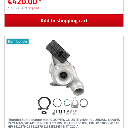
€420.00 *
*
Incl. VAT
excl.
Shipping
Add to shopping cart
Item bundle
[Bundle] Turbocharger MINI COOPER, COUNTRYMAN, CLUBMAN, COUPE,
PACEMAN, ROADSTER 2.0 D /82 KW, 112 HP / 100 KW, 136 HP / 105 KW, 143
HP/ 8512379.03 8512379 11658512454 N47 C20 A