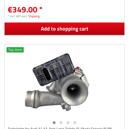
€349.00 *
*
Incl. VAT
excl.
Shipping
Add to shopping cart
Top item
Turbolader for Audi A1 A3, Seat Leon,Toledo IV, Skoda Octavia III,VW