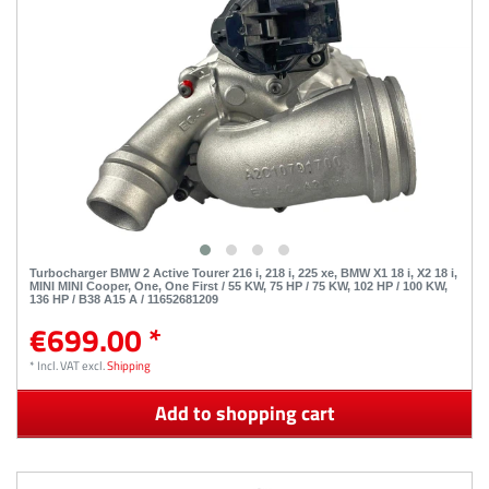
Turbocharger BMW 2 Active Tourer 216 i, 218 i, 225 xe, BMW X1 18 i, X2 18 i,
MINI MINI Cooper, One, One First / 55 KW, 75 HP / 75 KW, 102 HP / 100 KW,
136 HP / B38 A15 A / 11652681209
€699.00 *
*
Incl. VAT
excl.
Shipping
Add to shopping cart