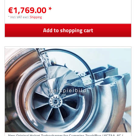
€1,769.00 *
*
Incl. VAT
excl.
Shipping
Add to shopping cart
New Original Holset Turbocharger for Cummins Truck/Bus / 6CTAA, 6C /