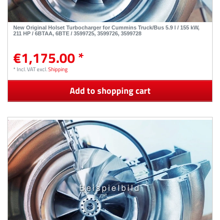
New Original Holset Turbocharger for Cummins Truck/Bus 5.9 l / 155 kW,
211 HP / 6BTAA, 6BTE / 3599725, 3599726, 3599728
€1,175.00 *
*
Incl. VAT
excl.
Shipping
Add to shopping cart