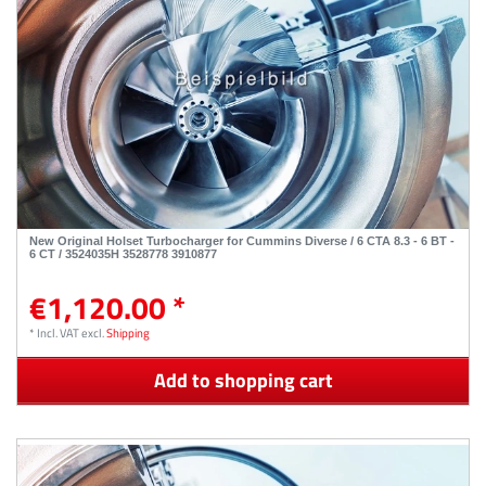
New Original Holset Turbocharger for Cummins Diverse / 6 CTA 8.3 - 6 BT -
6 CT / 3524035H 3528778 3910877
€1,120.00 *
*
Incl. VAT
excl.
Shipping
Add to shopping cart