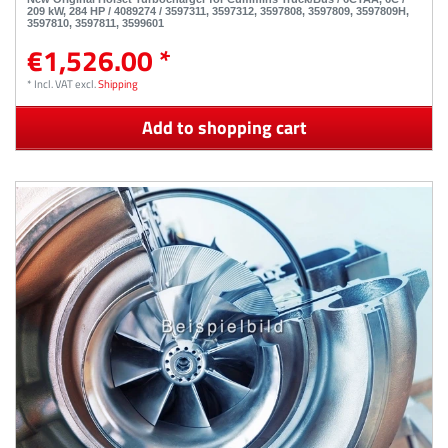
209 kW, 284 HP / 4089274 / 3597311, 3597312, 3597808, 3597809, 3597809H,
3597810, 3597811, 3599601
€1,526.00 *
*
Incl. VAT
excl.
Shipping
Add to shopping cart