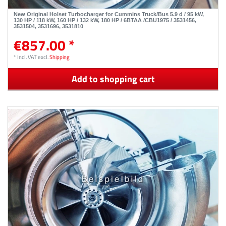
New Original Holset Turbocharger for Cummins Truck/Bus 5.9 d / 95 kW,
130 HP / 118 kW, 160 HP / 132 kW, 180 HP / 6BTAA /CBU1975 / 3531456,
3531504, 3531696, 3531810
€857.00 *
*
Incl. VAT
excl.
Shipping
Add to shopping cart