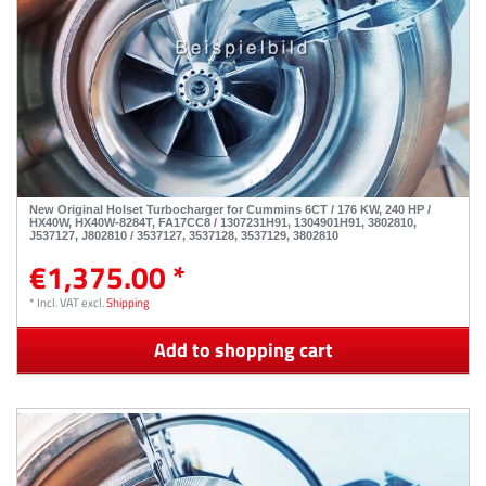
New Original Holset Turbocharger for Cummins 6CT / 176 KW, 240 HP /
HX40W, HX40W-8284T, FA17CC8 / 1307231H91, 1304901H91, 3802810,
J537127, J802810 / 3537127, 3537128, 3537129, 3802810
€1,375.00 *
*
Incl. VAT
excl.
Shipping
Add to shopping cart