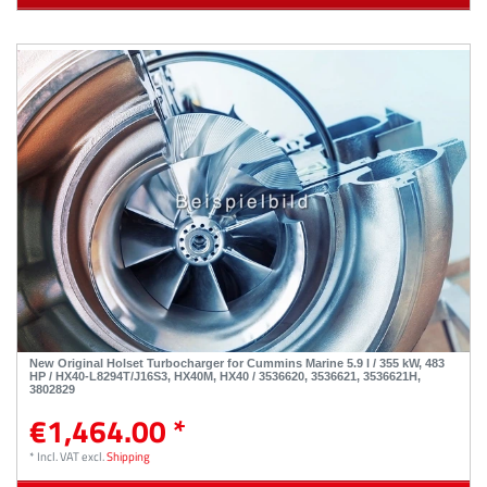
New Original Holset Turbocharger for Cummins Marine 5.9 l / 355 kW, 483
HP / HX40-L8294T/J16S3, HX40M, HX40 / 3536620, 3536621, 3536621H,
3802829
€1,464.00 *
*
Incl. VAT
excl.
Shipping