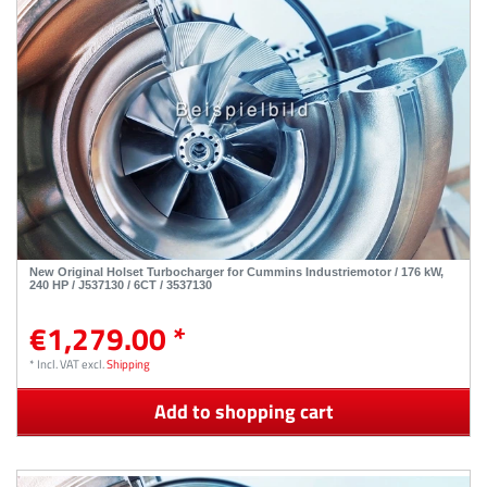
New Original Holset Turbocharger for Cummins Industriemotor / 176 kW,
240 HP / J537130 / 6CT / 3537130
€1,279.00 *
*
Incl. VAT
excl.
Shipping
Add to shopping cart