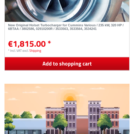
New Original Holset Turbocharger for Cummins Various / 235 kW, 320 HP /
6BTAA / 3802586, 02910200R / 3533563, 3533564, 3534241
€1,815.00 *
*
Incl. VAT
excl.
Shipping
Add to shopping cart