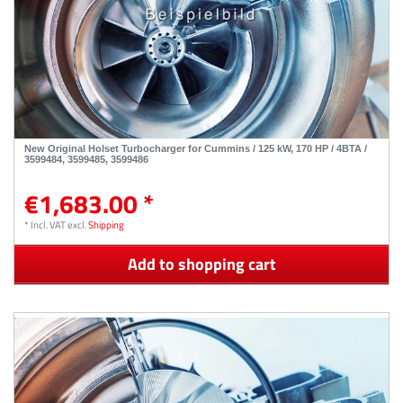
New Original Holset Turbocharger for Cummins / 125 kW, 170 HP / 4BTA /
3599484, 3599485, 3599486
€1,683.00 *
*
Incl. VAT
excl.
Shipping
Add to shopping cart