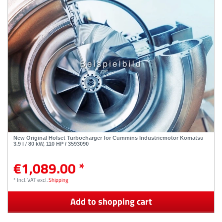
New Original Holset Turbocharger for Cummins Industriemotor Komatsu
3.9 l / 80 kW, 110 HP / 3593090
€1,089.00 *
*
Incl. VAT
excl.
Shipping
Add to shopping cart