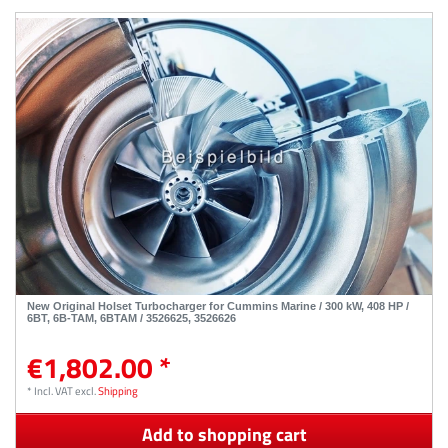
New Original Holset Turbocharger for Cummins Marine / 300 kW, 408 HP /
6BT, 6B-TAM, 6BTAM / 3526625, 3526626
€1,802.00 *
*
Incl. VAT
excl.
Shipping
Add to shopping cart