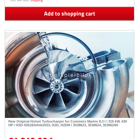
Add to shopping cart
New Original Holset Turbocharger for Cummins Marine 8.3 l / 316 kW, 430
HP / H2D-9361BA/HA20S3, H2D, H2DM / 3538623, 3538624, 3538624H