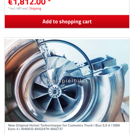
€1,812.00 *
*
Incl. VAT
excl.
Shipping
Add to shopping cart
New Original Holset Turbocharger for Cummins Truck / Bus 5.9 d / ISB6
Euro 4 / 4040633 4043247H 4042737