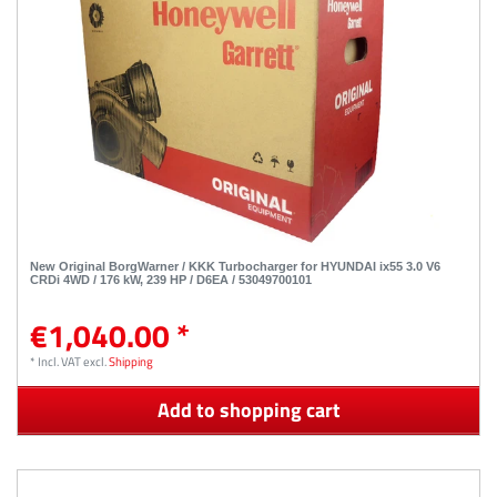
New Original BorgWarner / KKK Turbocharger for HYUNDAI ix55 3.0 V6
CRDi 4WD / 176 kW, 239 HP / D6EA / 53049700101
€1,040.00 *
*
Incl. VAT
excl.
Shipping
Add to shopping cart