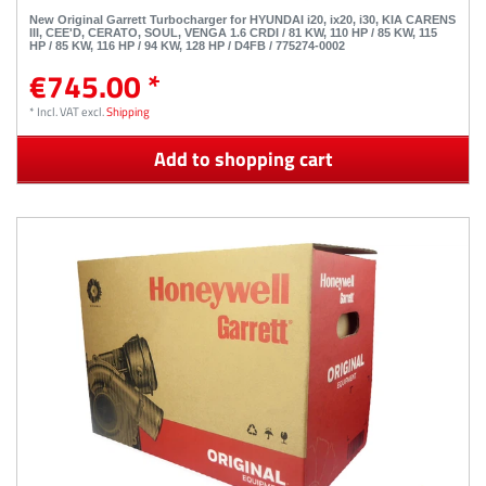
New Original Garrett Turbocharger for HYUNDAI i20, ix20, i30, KIA CARENS
III, CEE'D, CERATO, SOUL, VENGA 1.6 CRDI / 81 KW, 110 HP / 85 KW, 115
HP / 85 KW, 116 HP / 94 KW, 128 HP / D4FB / 775274-0002
€745.00 *
*
Incl. VAT
excl.
Shipping
Add to shopping cart