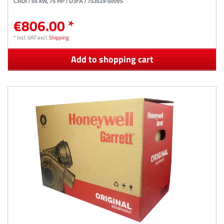
CRDi / 55 kW, 75 HP / D3FA / 753519-5009S
€806.00 *
*
Incl. VAT
excl.
Shipping
Add to shopping cart