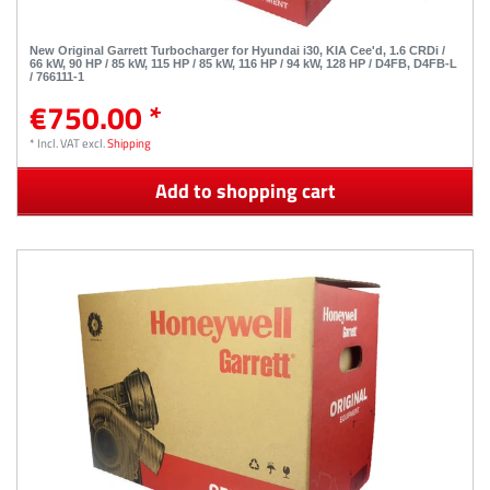
New Original Garrett Turbocharger for Hyundai i30, KIA Cee'd, 1.6 CRDi /
66 kW, 90 HP / 85 kW, 115 HP / 85 kW, 116 HP / 94 kW, 128 HP / D4FB, D4FB-L
/ 766111-1
€750.00 *
*
Incl. VAT
excl.
Shipping
Add to shopping cart