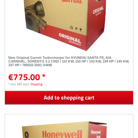
New Original Garrett Turbocharger for HYUNDAI SANTA FE, KIA
CARNIVAL, SORENTO 2.2 CRDi / 110 KW, 150 HP / 143 KW, 194 HP / 145 KW,
197 HP / 780502-5001 D4HB
€775.00 *
*
Incl. VAT
excl.
Shipping
Add to shopping cart