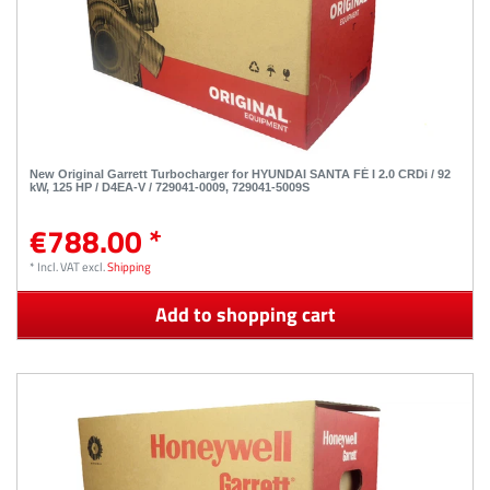
New Original Garrett Turbocharger for HYUNDAI SANTA FÉ I 2.0 CRDi / 92
kW, 125 HP / D4EA-V / 729041-0009, 729041-5009S
€788.00 *
*
Incl. VAT
excl.
Shipping
Add to shopping cart