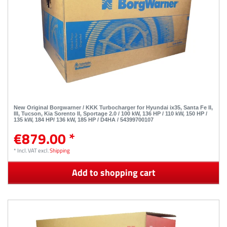
New Original Borgwarner / KKK Turbocharger for Hyundai ix35, Santa Fe II,
III, Tucson, Kia Sorento II, Sportage 2.0 / 100 kW, 136 HP / 110 kW, 150 HP /
135 kW, 184 HP/ 136 kW, 185 HP / D4HA / 54399700107
€879.00 *
*
Incl. VAT
excl.
Shipping
Add to shopping cart