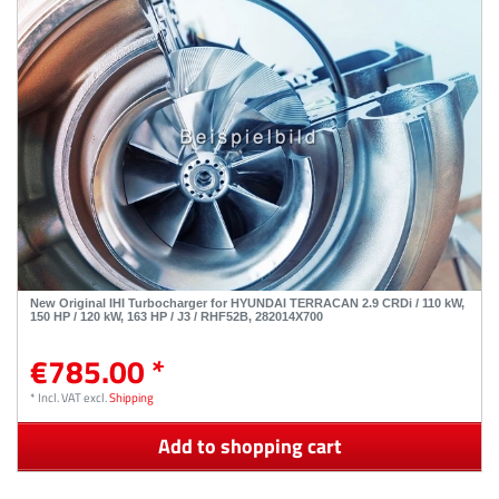
New Original IHI Turbocharger for HYUNDAI TERRACAN 2.9 CRDi / 110 kW,
150 HP / 120 kW, 163 HP / J3 / RHF52B, 282014X700
€785.00 *
*
Incl. VAT
excl.
Shipping
Add to shopping cart