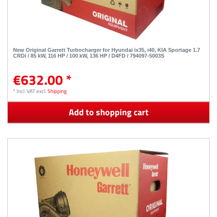
New Original Garrett Turbocharger for Hyundai ix35, i40, KIA Sportage 1.7
CRDi / 85 kW, 116 HP / 100 kW, 136 HP / D4FD / 794097-5003S
€632.00 *
*
Incl. VAT
excl.
Shipping
Add to shopping cart