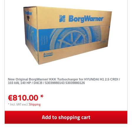
New Original BorgWarner/ KKK Turbocharger for HYUNDAI H1 2.5 CRDI /
103 kW, 140 HP / D4CB / 53039880143 53039880126
€810.00 *
*
Incl. VAT
excl.
Shipping
Add to shopping cart