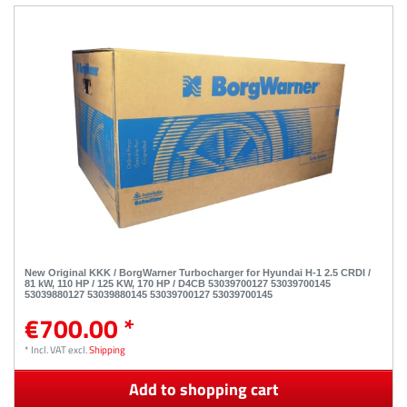
New Original KKK / BorgWarner Turbocharger for Hyundai H-1 2.5 CRDI /
81 kW, 110 HP / 125 KW, 170 HP / D4CB 53039700127 53039700145
53039880127 53039880145 53039700127 53039700145
€700.00 *
*
Incl. VAT
excl.
Shipping
Add to shopping cart