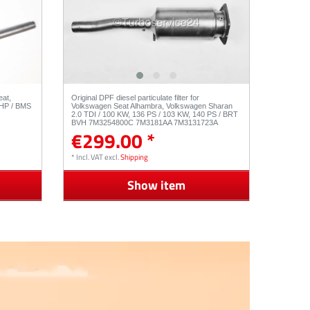
eat,
Original DPF diesel particulate filter for
 HP / BMS
Volkswagen Seat Alhambra, Volkswagen Sharan
2.0 TDI / 100 KW, 136 PS / 103 KW, 140 PS / BRT
BVH 7M3254800C 7M3181AA 7M3131723A
€299.00 *
*
Incl. VAT
excl.
Shipping
Show item