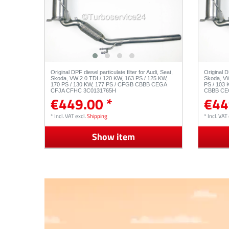
Original DPF diesel particulate filter for Audi, Seat,
Original DP
Skoda, VW 2.0 TDI / 120 KW, 163 PS / 125 KW,
Skoda, VW
170 PS / 130 KW, 177 PS / CFGB CBBB CEGA
PS / 103 
CFJA CFHC 3C0131765H
CBBB CE
€449.00 *
€44
*
Incl. VAT
excl.
Shipping
*
Incl. VAT
Show item