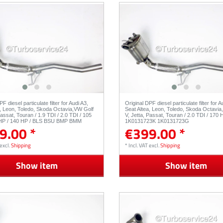
F diesel particulate filter for Audi A3,
Original DPF diesel particulate filter for A
a, Leon, Toledo, Skoda Octavia,VW Golf
Seat Altea, Leon, Toledo, Skoda Octavia
Passat, Touran / 1.9 TDI / 2.0 TDI / 105
V, Jetta, Passat, Touran / 2.0 TDI / 170 
 HP / 140 HP / BLS BSU BMP BMM
1K0131723K 1K0131723G
9.00 *
€399.00 *
excl.
Shipping
*
Incl. VAT
excl.
Shipping
Show item
Show item