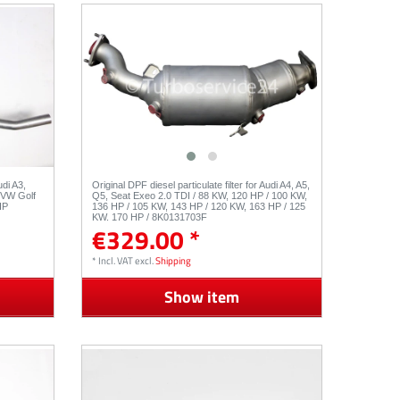
udi A3,
Original DPF diesel particulate filter for Audi A4, A5,
,VW Golf
Q5, Seat Exeo 2.0 TDI / 88 KW, 120 HP / 100 KW,
HP
136 HP / 105 KW, 143 HP / 120 KW, 163 HP / 125
KW, 170 HP / 8K0131703F
€329.00 *
*
Incl. VAT
excl.
Shipping
Show item