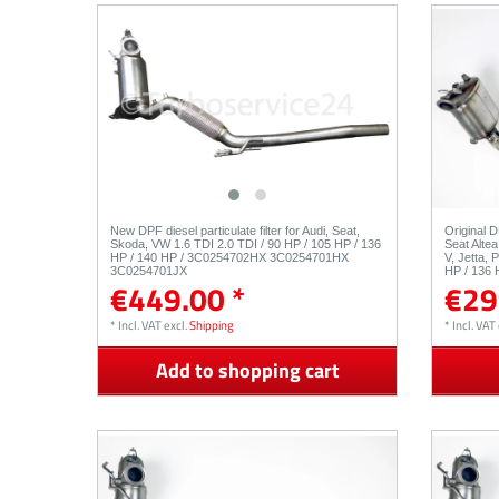
New DPF diesel particulate filter for Audi, Seat,
Original DP
Skoda, VW 1.6 TDI 2.0 TDI / 90 HP / 105 HP / 136
Seat Alte
HP / 140 HP / 3C0254702HX 3C0254701HX
V, Jetta, 
3C0254701JX
HP / 136
€449.00 *
€29
*
Incl. VAT
excl.
Shipping
*
Incl. VAT
Add to shopping cart