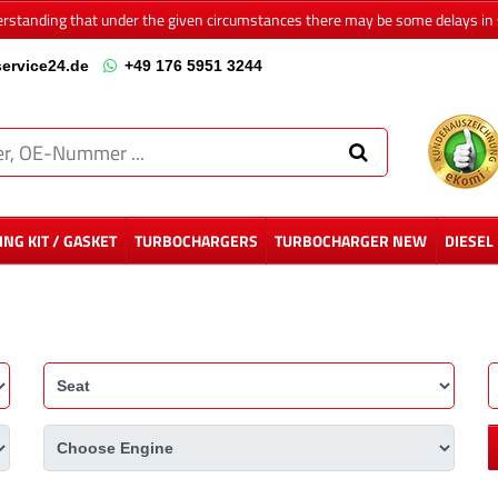
erstanding that under the given circumstances there may be some delays in 
ervice24.de
+49 176 5951 3244
NG KIT / GASKET
TURBOCHARGERS
TURBOCHARGER NEW
DIESEL