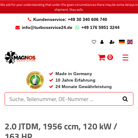
We ask for your understanding that under the given circumstances there may be some delays in
shipment. Stay safe.
Kundenservice: +49 30 340 606 740
info@turboservice24.de
+49 176 5951 3244
☰
0
Made in Germany
10 Jahre Erfahrung
24 Monate Gewährleistung
2.0 JTDM, 1956 ccm, 120 kW /
163 HP