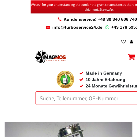
We ask for your understanding that under the given circumstances there 
shipment. Stay safe.
Kundenservice: +49 30 340 606 740
info@turboservice24.de
+49 176 595
Made in Germany
10 Jahre Erfahrung
24 Monate Gewährleistu