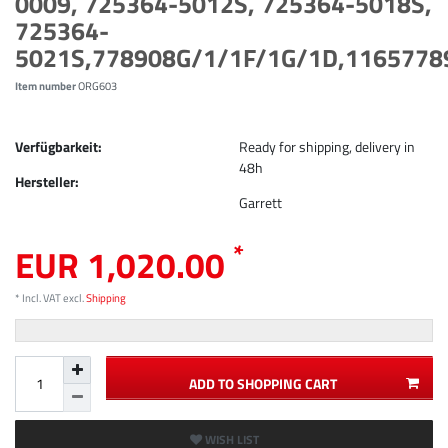
0009, 725364-5012S, 725364-5018S,
725364-
5021S,778908G/1/1F/1G/1D,1165778
Item number
ORG603
Verfügbarkeit:
Ready for shipping, delivery in
48h
Hersteller:
Garrett
*
EUR 1,020.00
* Incl. VAT excl.
Shipping
ADD TO SHOPPING CART
WISH LIST