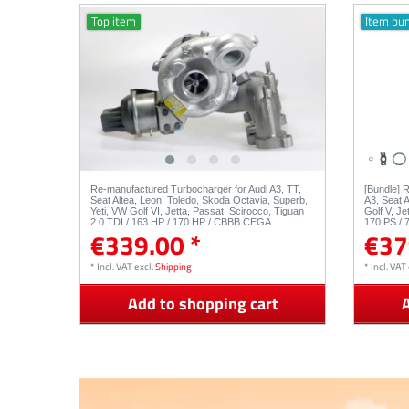
Top item
Item bu
Re-manufactured Turbocharger for Audi A3, TT,
[Bundle] 
Seat Altea, Leon, Toledo, Skoda Octavia, Superb,
A3, Seat 
Yeti, VW Golf VI, Jetta, Passat, Scirocco, Tiguan
Golf V, Je
2.0 TDI / 163 HP / 170 HP / CBBB CEGA
170 PS /
€339.00 *
€37
03L253010D
*
Incl. VAT
excl.
Shipping
*
Incl. VAT
Add to shopping cart
A