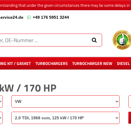
erstanding that under the given circumstances there may be some delays in 
ervice24.de
+49 176 5951 3244
NG KIT / GASKET
TURBOCHARGERS
TURBOCHARGER NEW
DIESEL
 kW / 170 HP