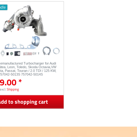
ndle
Remanufactured Turbocharger for Audi
Altea, Leon, Toledo, Skoda Octavia,VW
tta, Passat, Touran / 2.0 TDI / 125 KW,
 757042-5013S 757042-5014S
9.00 *
excl.
Shipping
dd to shopping cart