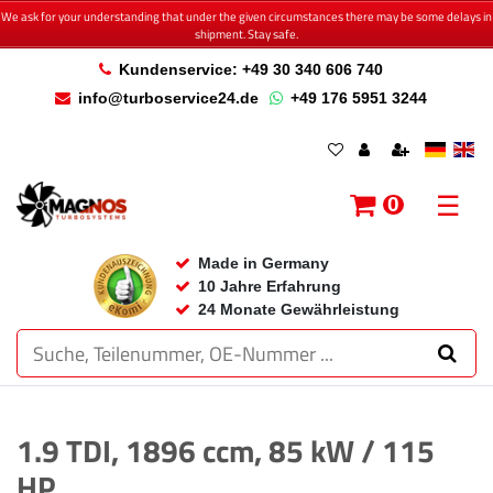
We ask for your understanding that under the given circumstances there may be some delays in
shipment. Stay safe.
Kundenservice: +49 30 340 606 740
info@turboservice24.de
+49 176 5951 3244
☰
0
Made in Germany
10 Jahre Erfahrung
24 Monate Gewährleistung
1.9 TDI, 1896 ccm, 85 kW / 115
HP