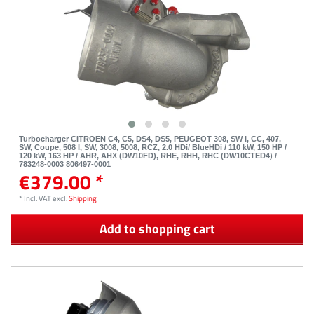
Turbocharger CITROËN C4, C5, DS4, DS5, PEUGEOT 308, SW I, CC, 407,
SW, Coupe, 508 I, SW, 3008, 5008, RCZ, 2.0 HDi/ BlueHDi / 110 kW, 150 HP /
120 kW, 163 HP / AHR, AHX (DW10FD), RHE, RHH, RHC (DW10CTED4) /
783248-0003 806497-0001
€379.00 *
*
Incl. VAT
excl.
Shipping
Add to shopping cart