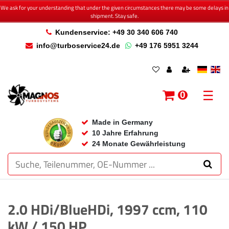
We ask for your understanding that under the given circumstances there may be some delays in
shipment. Stay safe.
Kundenservice: +49 30 340 606 740
info@turboservice24.de
+49 176 5951 3244
☰
0
Made in Germany
10 Jahre Erfahrung
24 Monate Gewährleistung
2.0 HDi/BlueHDi, 1997 ccm, 110
kW / 150 HP