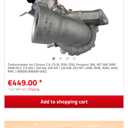
Turbocharger for Citroen C4, C5 III, DS4, DS5, Peugeot 308, 407 508 3008
5008 RCZ 2.0 HDi / 110 kW, 150 HP / 120 kW, 163 HP / AHR, RHE, RHH, AHX,
RHC / 806500 806500-0001
€449.00 *
*
Incl. VAT
excl.
Shipping
Add to shopping cart