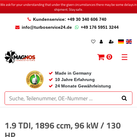
We ask for your understanding that under the given circumstances there may be some delays in
shipment. Stay safe.
Kundenservice: +49 30 340 606 740
info@turboservice24.de
+49 176 5951 3244
☰
0
Made in Germany
10 Jahre Erfahrung
24 Monate Gewährleistung
1.9 TDI, 1896 ccm, 96 kW / 130
HP