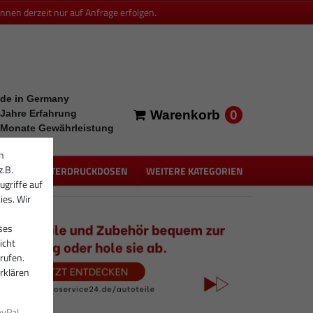
en derzeit nur auf Anfrage erfolgen.
de in Germany
0
 Jahre Erfahrung
Warenkorb
 Monate Gewährleistung
n
z.B.
PEN
UNTERDRUCKDOSEN
WEITERE KATEGORIEN
ugriffe auf
ies. Wir
ses
icht
rufen.
rklären
ayPal