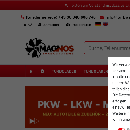
Wir bitten um Verständnis, dass es a
Kundenservice: +49 30 340 606 740
info@turbos
0
Anmelden
Registrieren
Wir verwe
personenb
TURBOLADER
TURBOLADER NEU
PA
Inhalte un
unsere Web
teilen die
Die Datenv
erfolgen. 
einzuwilli
Weitere I
wir in uns
E