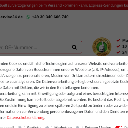
ktuell zu Verzögerungen beim Versand kommen kann. Express-Sendungen könn
ervice24.de
+49 30 340 606 740
Ma
10
24
nden Cookies und ähnliche Technologien auf unserer Website und verarbeite
ezogene Daten von Besucher:innen unserer Webseite (z.B. IP-Adresse), um 
RTIKELFILTER
PARTIKELFILTER NEU
INJEKTOREN
RUMPFGRUP
d Anzeigen zu personalisieren, Medien von Drittanbietern einzubinden oder Z
site zu analysieren. Die Datenverarbeitung erfolgt erst durch gesetzte Cook
se Daten mit Dritten, die wir in den Einstellungen benennen.
erarbeitung kann mit Einwilligung oder aufgrund eines berechtigten Interes
Die Zustimmung kann erteilt oder abgelehnt werden. Es besteht das Recht, n
gen und die Einwilligung zu einem späteren Zeitpunkt zu ändern oder zu wider
nformationen zur Verwendung personenbezogener Daten und den Diensten e
erer
Daten­schutz­erklärung
.
ssenziell
Statistik
Marketing
Externe Medien
P