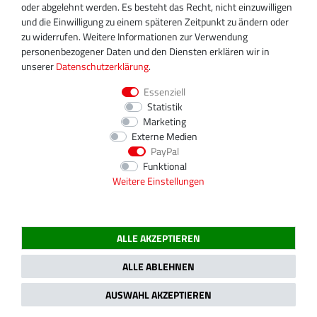
info@turboservice24.de
oder abgelehnt werden. Es besteht das Recht, nicht einzuwilligen
und die Einwilligung zu einem späteren Zeitpunkt zu ändern oder
Aktuelle Öffnungszeiten
zu widerrufen. Weitere Informationen zur Verwendung
Mo-Fr: 08:00 Uhr - 18:00 Uhr
personenbezogener Daten und den Diensten erklären wir in
Sa: geschlossen
unserer
Daten­schutz­erklärung
.
Essenziell
Statistik
Marketing
Externe Medien
PayPal
Funktional
Weitere Einstellungen
ALLE AKZEPTIEREN
2020 Magnos Turbosystems GmbH | Alle Preise inklusive gesetzlicher MwSt.
ALLE ABLEHNEN
AUSWAHL AKZEPTIEREN