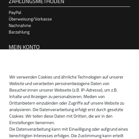
ZAHLUNGSMETHODEN
PayPal
Überweisung/Vorkasse
Nachnahme
Barzahlung
MEIN KONTO
Anmelden
Registrieren
Wir verwenden Cookies und ähnliche Technologien auf unserer
SUPPORT
Website und verarbeiten personenbezogene Daten von
Besucher:innen unserer Webseite (z.B. IP-Adresse), um z.B.
Inhaber:
Inhalte und Anzeigen zu personalisieren, Medien von
Magnos Turbosystems GmbH
Drittanbietern einzubinden oder Zugriffe auf unsere Website zu
Miraustraße 27-29
analysieren. Die Datenverarbeitung erfolgt erst durch gesetzte
D-13509 Berlin
Cookies. Wir teilen diese Daten mit Dritten, die wir in den
+49 30 340 606 740
Einstellungen benennen.
+49 30 340 606 740
Die Datenverarbeitung kann mit Einwilligung oder aufgrund eines
+49 30 340 606 745
berechtigten Interesses erfolgen. Die Zustimmung kann erteilt