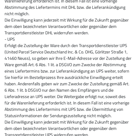
Warenlieferung erforderlich ist. In diesem Fall ist eine vorherige
Abstimmung des Liefertermins mit DHL bzw. die Lieferankündigung
nicht möglich.
Die Einwilligung kann jederzeit mit Wirkung für die Zukunft gegenüber
dem oben bezeichneten Verantwortlichen oder gegenüber dem
Transportdienstleister DHL widerrufen werden.
- UPS
Erfolgt die Zustellung der Ware durch den Transportdienstleister UPS
(United Parcel Service Deutschland Inc. & Co. OHG, Görlitzer Straße 1,
41460 Neuss), so geben wir Ihre E-Mail-Adresse vor der Zustellung der
Ware gemäß Art. 6 Abs. 1 lit. a DSGVO zum Zwecke der Abstimmung
eines Liefertermins bzw. zur Lieferankündigung an UPS weiter, sofern
Sie hierfür im Bestellprozess Ihre ausdrückliche Einwilligung erteilt
haben. Anderenfalls geben wir zum Zwecke der Zustellung gemäß Art.
6 Abs. 1 lit. b DSGVO nur den Namen des Empfängers und die
Lieferadresse an UPS weiter. Die Weitergabe erfolgt nur, soweit dies
für die Warenlieferung erforderlich ist. In diesem Fall ist eine vorherige
Abstimmung des Liefertermins mit UPS bzw. die Übermittlung von
Statusinformationen der Sendungszustellung nicht möglich.
Die Einwilligung kann jederzeit mit Wirkung für die Zukunft gegenüber
dem oben bezeichneten Verantwortlichen oder gegenüber dem
Transportdienstleister UPS widerrufen werden.