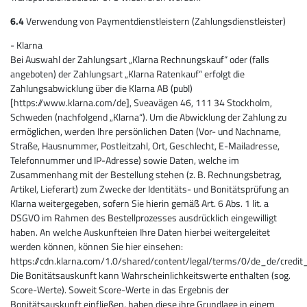
6.4
Verwendung von Paymentdienstleistern (Zahlungsdienstleister)
- Klarna
Bei Auswahl der Zahlungsart „Klarna Rechnungskauf“ oder (falls
angeboten) der Zahlungsart „Klarna Ratenkauf“ erfolgt die
Zahlungsabwicklung über die Klarna AB (publ)
[https://www.klarna.com/de], Sveavägen 46, 111 34 Stockholm,
Schweden (nachfolgend „Klarna“). Um die Abwicklung der Zahlung zu
ermöglichen, werden Ihre persönlichen Daten (Vor- und Nachname,
Straße, Hausnummer, Postleitzahl, Ort, Geschlecht, E-Mailadresse,
Telefonnummer und IP-Adresse) sowie Daten, welche im
Zusammenhang mit der Bestellung stehen (z. B. Rechnungsbetrag,
Artikel, Lieferart) zum Zwecke der Identitäts- und Bonitätsprüfung an
Klarna weitergegeben, sofern Sie hierin gemäß Art. 6 Abs. 1 lit. a
DSGVO im Rahmen des Bestellprozesses ausdrücklich eingewilligt
haben. An welche Auskunfteien Ihre Daten hierbei weitergeleitet
werden können, können Sie hier einsehen:
https://cdn.klarna.com/1.0/shared/content/legal/terms/0/de_de/credit
Die Bonitätsauskunft kann Wahrscheinlichkeitswerte enthalten (sog.
Score-Werte). Soweit Score-Werte in das Ergebnis der
Bonitätsauskunft einfließen, haben diese ihre Grundlage in einem