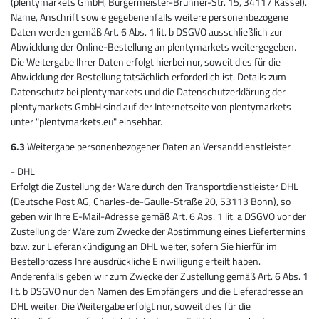
(plentymarkets GmbH, Bürgermeister-Brunner-Str. 15, 34117 Kassel).
Name, Anschrift sowie gegebenenfalls weitere personenbezogene
Daten werden gemäß Art. 6 Abs. 1 lit. b DSGVO ausschließlich zur
Abwicklung der Online-Bestellung an plentymarkets weitergegeben.
Die Weitergabe Ihrer Daten erfolgt hierbei nur, soweit dies für die
Abwicklung der Bestellung tatsächlich erforderlich ist. Details zum
Datenschutz bei plentymarkets und die Datenschutzerklärung der
plentymarkets GmbH sind auf der Internetseite von plentymarkets
unter "plentymarkets.eu" einsehbar.
6.3
Weitergabe personenbezogener Daten an Versanddienstleister
- DHL
Erfolgt die Zustellung der Ware durch den Transportdienstleister DHL
(Deutsche Post AG, Charles-de-Gaulle-Straße 20, 53113 Bonn), so
geben wir Ihre E-Mail-Adresse gemäß Art. 6 Abs. 1 lit. a DSGVO vor der
Zustellung der Ware zum Zwecke der Abstimmung eines Liefertermins
bzw. zur Lieferankündigung an DHL weiter, sofern Sie hierfür im
Bestellprozess Ihre ausdrückliche Einwilligung erteilt haben.
Anderenfalls geben wir zum Zwecke der Zustellung gemäß Art. 6 Abs. 1
lit. b DSGVO nur den Namen des Empfängers und die Lieferadresse an
DHL weiter. Die Weitergabe erfolgt nur, soweit dies für die