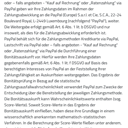
oder – falls angeboten - "Kauf auf Rechnung" oder „Ratenzahlung“ via
PayPal geben wir Ihre Zahlungsdaten im Rahmen der
Zahlungsabwicklung an die PayPal (Europe) S.a.r.l. et Cie, S.C.A., 22-24
Boulevard Royal, L-2449 Luxembourg (nachfolgend "PayPal"), weiter.
Die Weitergabe erfolgt gemäß Art. 6 Abs. 1 lit. b DSGVO und nur
insoweit, als dies für die Zahlungsabwicklung erforderlich ist.
PayPal behält sich für die Zahlungsmethoden Kreditkarte via PayPal,
Lastschrift via PayPal oder – falls angeboten - "Kauf auf Rechnung"
oder „Ratenzahlung“ via PayPal die Durchführung einer
Bonitätsauskunft vor. Hierfür werden Ihre Zahlungsdaten
gegebenenfalls gemäß Art. 6 Abs. 1 lit. f DSGVO auf Basis des
berechtigten Interesses von PayPal an der Feststellung Ihrer
Zahlungsfähigkeit an Auskunfteien weitergegeben. Das Ergebnis der
Bonitätsprüfung in Bezug auf die statistische
Zahlungsausfallwahrscheinlichkeit verwendet PayPal zum Zwecke der
Entscheidung über die Bereitstellung der jeweiligen Zahlungsmethode.
Die Bonitätsauskunft kann Wahrscheinlichkeitswerte enthalten (sog.
Score-Werte). Soweit Score-Werte in das Ergebnis der
Bonitätsauskunft einfließen, haben diese ihre Grundlage in einem
wissenschaftlich anerkannten mathematisch-statistischen
Verfahren. In die Berechnung der Score-Werte fließen unter anderem,