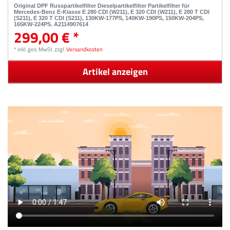
Original DPF Russpartikelfilter Dieselpartikelfilter Partikelfilter für
Mercedes-Benz E-Klasse E 280 CDI (W211), E 320 CDI (W211), E 280 T CDI
(S211), E 320 T CDI (S211), 130KW-177PS, 140KW-190PS, 150KW-204PS,
165KW-224PS, A2114907614
299,00 € *
*
inkl. ges. MwSt.
zzgl.
Versandkosten
Artikel anzeigen