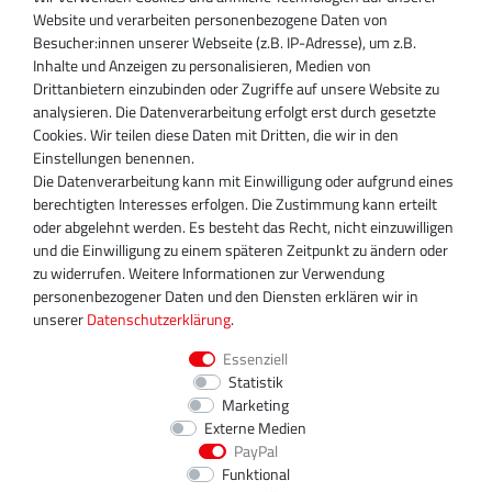
SUPPORT
Website und verarbeiten personenbezogene Daten von
Besucher:innen unserer Webseite (z.B. IP-Adresse), um z.B.
Inhaber:
Inhalte und Anzeigen zu personalisieren, Medien von
Magnos Turbosystems GmbH
Drittanbietern einzubinden oder Zugriffe auf unsere Website zu
Miraustraße 27-29
analysieren. Die Datenverarbeitung erfolgt erst durch gesetzte
D-13509 Berlin
Cookies. Wir teilen diese Daten mit Dritten, die wir in den
+49 30 340 606 740
Einstellungen benennen.
+49 30 340 606 740
Die Datenverarbeitung kann mit Einwilligung oder aufgrund eines
+49 30 340 606 745
berechtigten Interesses erfolgen. Die Zustimmung kann erteilt
info@turboservice24.de
oder abgelehnt werden. Es besteht das Recht, nicht einzuwilligen
und die Einwilligung zu einem späteren Zeitpunkt zu ändern oder
Aktuelle Öffnungszeiten
zu widerrufen. Weitere Informationen zur Verwendung
Mo-Fr: 08:00 Uhr - 18:00 Uhr
personenbezogener Daten und den Diensten erklären wir in
Sa: geschlossen
unserer
Daten­schutz­erklärung
.
Essenziell
Statistik
Marketing
Externe Medien
PayPal
Funktional