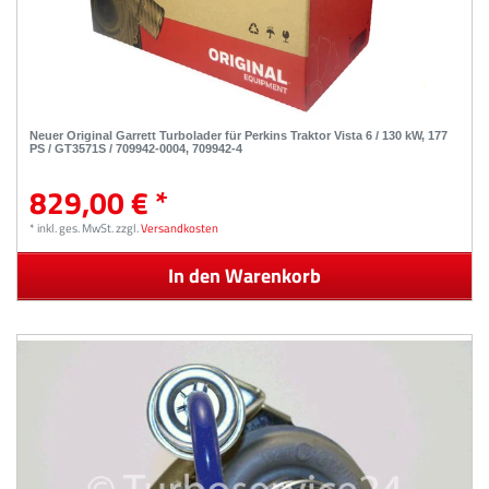
Neuer Original Garrett Turbolader für Perkins Traktor Vista 6 / 130 kW, 177
PS / GT3571S / 709942-0004, 709942-4
829,00 € *
*
inkl. ges. MwSt.
zzgl.
Versandkosten
In den Warenkorb