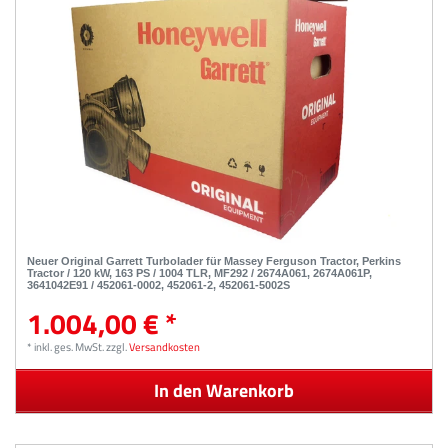
Neuer Original Garrett Turbolader für Massey Ferguson Tractor, Perkins
Tractor / 120 kW, 163 PS / 1004 TLR, MF292 / 2674A061, 2674A061P,
3641042E91 / 452061-0002, 452061-2, 452061-5002S
1.004,00 € *
*
inkl. ges. MwSt.
zzgl.
Versandkosten
In den Warenkorb