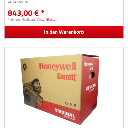
741641-5001S
843,00 € *
*
inkl. ges. MwSt.
zzgl.
Versandkosten
In den Warenkorb