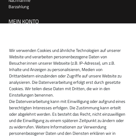
Nachnahme
Barzahlung
MEIN KONTO
Anmelden
Registrieren
Wir verwenden Cookies und ähnliche Technologien auf unserer
SUPPORT
Website und verarbeiten personenbezogene Daten von
Besucher:innen unserer Webseite (z.B. IP-Adresse), um z.B.
Inhaber:
Inhalte und Anzeigen zu personalisieren, Medien von
Magnos Turbosystems GmbH
Drittanbietern einzubinden oder Zugriffe auf unsere Website zu
Miraustraße 27-29
analysieren. Die Datenverarbeitung erfolgt erst durch gesetzte
D-13509 Berlin
Cookies. Wir teilen diese Daten mit Dritten, die wir in den
+49 30 340 606 740
Einstellungen benennen.
+49 30 340 606 740
Die Datenverarbeitung kann mit Einwilligung oder aufgrund eines
+49 30 340 606 745
berechtigten Interesses erfolgen. Die Zustimmung kann erteilt
info@turboservice24.de
oder abgelehnt werden. Es besteht das Recht, nicht einzuwilligen
und die Einwilligung zu einem späteren Zeitpunkt zu ändern oder
Aktuelle Öffnungszeiten
zu widerrufen. Weitere Informationen zur Verwendung
Mo-Fr: 08:00 Uhr - 18:00 Uhr
personenbezogener Daten und den Diensten erklären wir in