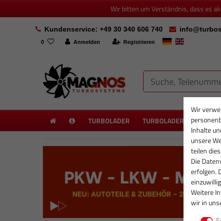
Wir bitten um Verständnis, dass es a
Kundenservice: +49 30 340 606 740
info@turbos
0
Anmelden
Registrieren
Wir verwe
personenb
TURBOLADER
TURBOLADER NEU
PA
Inhalte un
unsere Web
teilen die
Die Datenv
erfolgen. 
einzuwilli
Weitere I
wir in uns
E