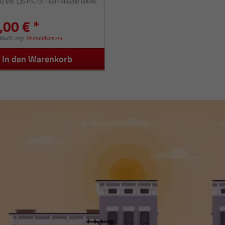
/ 92 kW, 125 PS / DT-358 / 465288-5004S
,00 € *
. MwSt.
zzgl.
Versandkosten
In den Warenkorb