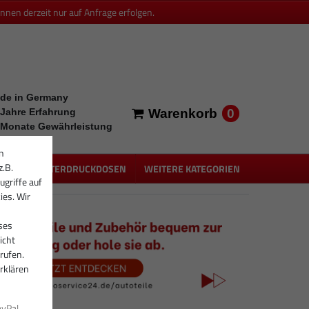
en derzeit nur auf Anfrage erfolgen.
de in Germany
0
 Jahre Erfahrung
Warenkorb
 Monate Gewährleistung
n
z.B.
PEN
UNTERDRUCKDOSEN
WEITERE KATEGORIEN
ugriffe auf
ies. Wir
ses
icht
rufen.
rklären
ayPal