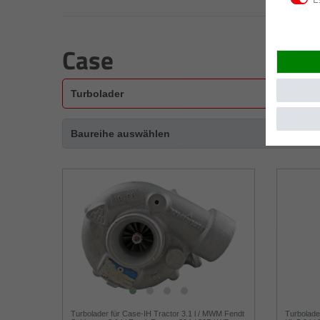
Case
Turbolader für Case-IH Tractor 3.1 l / MWM Fendt
Turbolade