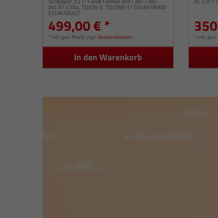
Schlepper 3.1 l / Fendt Farmer 304 / 307 / WD
XL 5.9 l 
301.87 C70a, TD226-3, TD226B-3 / 53149706400
53149706417
499,00 € *
350
*
inkl. ges. MwSt.
zzgl.
Versandkosten
*
inkl. ges
In den Warenkorb