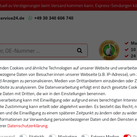
ktuell zu Verzögerungen beim Versand kommen kann. Express-Sendungen könn
ervice24.de
+49 30 340 606 740
Ma
10
24
nden Cookies und ähnliche Technologien auf unserer Website und verarbeite
ezogene Daten von Besucher:innen unserer Webseite (z.B. IP-Adresse), um 
RTIKELFILTER
PARTIKELFILTER NEU
INJEKTOREN
RUMPFGRUP
d Anzeigen zu personalisieren, Medien von Drittanbietern einzubinden oder Z
site zu analysieren. Die Datenverarbeitung erfolgt erst durch gesetzte Cook
se Daten mit Dritten, die wir in den Einstellungen benennen.
erarbeitung kann mit Einwilligung oder aufgrund eines berechtigten Interes
Die Zustimmung kann erteilt oder abgelehnt werden. Es besteht das Recht, n
gen und die Einwilligung zu einem späteren Zeitpunkt zu ändern oder zu wider
nformationen zur Verwendung personenbezogener Daten und den Diensten e
erer
Daten­schutz­erklärung
.
ssenziell
Statistik
Marketing
Externe Medien
P