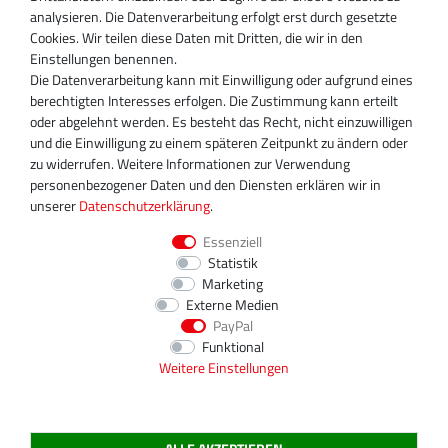
Miraustraße 27-29
analysieren. Die Datenverarbeitung erfolgt erst durch gesetzte
D-13509 Berlin
Cookies. Wir teilen diese Daten mit Dritten, die wir in den
+49 30 340 606 740
Einstellungen benennen.
+49 30 340 606 740
Die Datenverarbeitung kann mit Einwilligung oder aufgrund eines
+49 30 340 606 745
berechtigten Interesses erfolgen. Die Zustimmung kann erteilt
info@turboservice24.de
oder abgelehnt werden. Es besteht das Recht, nicht einzuwilligen
und die Einwilligung zu einem späteren Zeitpunkt zu ändern oder
Aktuelle Öffnungszeiten
zu widerrufen. Weitere Informationen zur Verwendung
Mo-Fr: 08:00 Uhr - 18:00 Uhr
personenbezogener Daten und den Diensten erklären wir in
Sa: geschlossen
unserer
Daten­schutz­erklärung
.
Essenziell
Statistik
Marketing
Externe Medien
PayPal
Funktional
Weitere Einstellungen