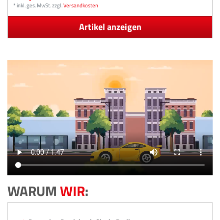
*
inkl. ges. MwSt.
zzgl.
Versandkosten
Artikel anzeigen
WARUM
WIR
: