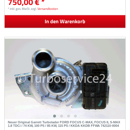
750,00 € *
*
inkl. ges. MwSt.
zzgl.
Versandkosten
In den Warenkorb
Neuer Original Garrett Turbolader FORD FOCUS C-MAX, FOCUS II, S-MAX
1.8 TDCi / 74 KW, 100 PS / 85 KW, 115 PS / KKDA KKDB FFWA 742110-0004