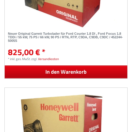
Neuer Original Garrett Turbolader für Ford Courier 1.8 DI , Ford Focus 1.8
TDDi / 55 kW, 75 PS / 66 kW, 90 PS / RTN, RTP, C9DA, C9DB, C9DC / 452244-
5005S
825,00 € *
*
inkl. ges. MwSt.
zzgl.
Versandkosten
In den Warenkorb