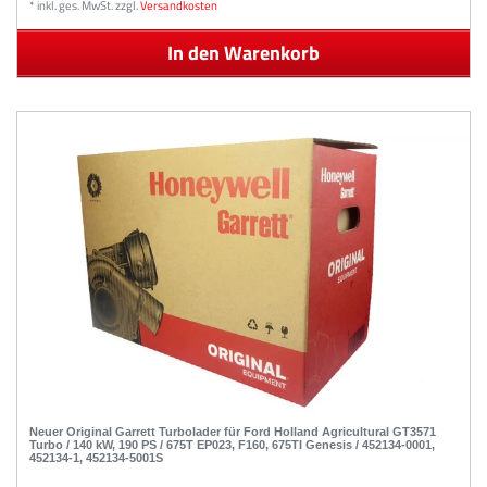
*
inkl. ges. MwSt.
zzgl.
Versandkosten
In den Warenkorb
Neuer Original Garrett Turbolader für Ford Holland Agricultural GT3571
Turbo / 140 kW, 190 PS / 675T EP023, F160, 675TI Genesis / 452134-0001,
452134-1, 452134-5001S