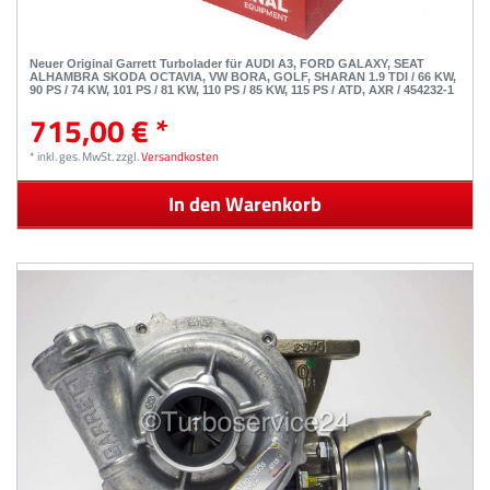
Neuer Original Garrett Turbolader für AUDI A3, FORD GALAXY, SEAT
ALHAMBRA SKODA OCTAVIA, VW BORA, GOLF, SHARAN 1.9 TDI / 66 KW,
90 PS / 74 KW, 101 PS / 81 KW, 110 PS / 85 KW, 115 PS / ATD, AXR / 454232-1
715,00 € *
*
inkl. ges. MwSt.
zzgl.
Versandkosten
In den Warenkorb