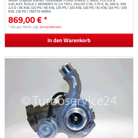
Neuer Original Garrett Turbolader FORD S-MAX, C-MAX, FOCUS II,
GALAXY, KUGA I, MONDEO IV 2.0 TDCi, VOLVO C30, C70 II, III, S40 II, V50
2.0 D / 85 KW, 115 PS / 96 KW, 130 PS / 103 KW, 140 PS / 81 KW, 110 PS / 100
KW, 136 PS / 760774-5005S
869,00 € *
*
inkl. ges. MwSt.
zzgl.
Versandkosten
In den Warenkorb