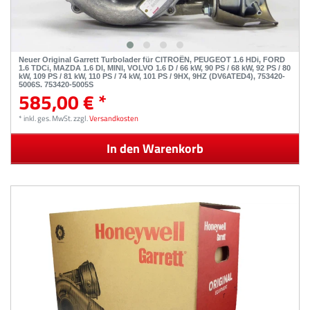
Neuer Original Garrett Turbolader für CITROËN, PEUGEOT 1.6 HDi, FORD
1.6 TDCi, MAZDA 1.6 DI, MINI, VOLVO 1.6 D / 66 kW, 90 PS / 68 kW, 92 PS / 80
kW, 109 PS / 81 kW, 110 PS / 74 kW, 101 PS / 9HX, 9HZ (DV6ATED4), 753420-
5006S, 753420-5005S
585,00 € *
*
inkl. ges. MwSt.
zzgl.
Versandkosten
In den Warenkorb