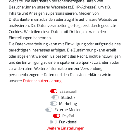
Website und verarbeiten personenbezogene Daten von
Besucher:innen unserer Webseite (z.B. IP-Adresse), um z.B.
Inhaber:
Inhalte und Anzeigen zu personalisieren, Medien von
Magnos Turbosystems GmbH
Drittanbietern einzubinden oder Zugriffe auf unsere Website zu
Miraustraße 27-29
analysieren. Die Datenverarbeitung erfolgt erst durch gesetzte
D-13509 Berlin
Cookies. Wir teilen diese Daten mit Dritten, die wir in den
+49 30 340 606 740
Einstellungen benennen.
+49 30 340 606 740
Die Datenverarbeitung kann mit Einwilligung oder aufgrund eines
+49 30 340 606 745
berechtigten Interesses erfolgen. Die Zustimmung kann erteilt
info@turboservice24.de
oder abgelehnt werden. Es besteht das Recht, nicht einzuwilligen
und die Einwilligung zu einem späteren Zeitpunkt zu ändern oder
Aktuelle Öffnungszeiten
zu widerrufen. Weitere Informationen zur Verwendung
Mo-Fr: 08:00 Uhr - 18:00 Uhr
personenbezogener Daten und den Diensten erklären wir in
Sa: geschlossen
unserer
Daten­schutz­erklärung
.
Essenziell
Statistik
Marketing
Externe Medien
PayPal
Funktional
Weitere Einstellungen