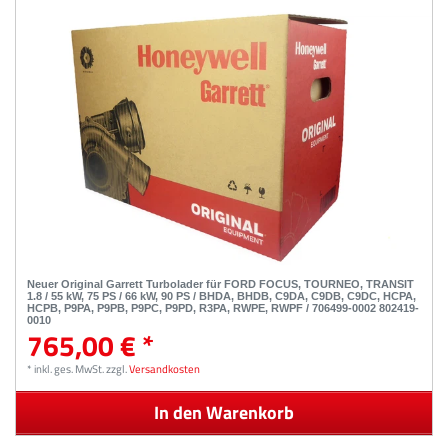
Neuer Original Garrett Turbolader für FORD FOCUS, TOURNEO, TRANSIT
1.8 / 55 kW, 75 PS / 66 kW, 90 PS / BHDA, BHDB, C9DA, C9DB, C9DC, HCPA,
HCPB, P9PA, P9PB, P9PC, P9PD, R3PA, RWPE, RWPF / 706499-0002 802419-
0010
765,00 € *
*
inkl. ges. MwSt.
zzgl.
Versandkosten
In den Warenkorb