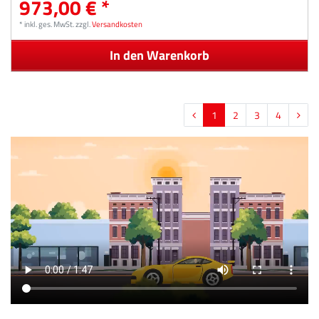
973,00 € *
*
inkl. ges. MwSt.
zzgl.
Versandkosten
In den Warenkorb
1
2
3
4