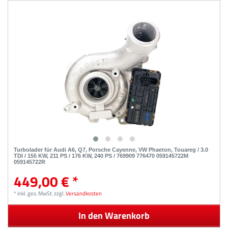
Turbolader für Audi A6, Q7, Porsche Cayenne, VW Phaeton, Touareg / 3.0
TDI / 155 KW, 211 PS / 176 KW, 240 PS / 769909 776470 059145722M
059145722R
449,00 € *
*
inkl. ges. MwSt.
zzgl.
Versandkosten
In den Warenkorb