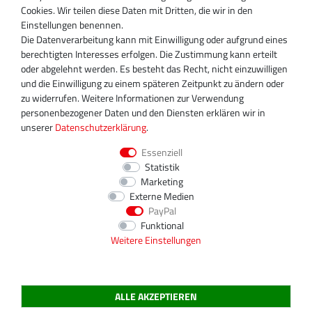
Cookies. Wir teilen diese Daten mit Dritten, die wir in den
+49 30 340 606 740
Einstellungen benennen.
+49 30 340 606 740
Die Datenverarbeitung kann mit Einwilligung oder aufgrund eines
+49 30 340 606 745
berechtigten Interesses erfolgen. Die Zustimmung kann erteilt
info@turboservice24.de
oder abgelehnt werden. Es besteht das Recht, nicht einzuwilligen
und die Einwilligung zu einem späteren Zeitpunkt zu ändern oder
Aktuelle Öffnungszeiten
zu widerrufen. Weitere Informationen zur Verwendung
Mo-Fr: 08:00 Uhr - 18:00 Uhr
personenbezogener Daten und den Diensten erklären wir in
Sa: geschlossen
unserer
Daten­schutz­erklärung
.
Essenziell
Statistik
Marketing
Externe Medien
PayPal
Funktional
Weitere Einstellungen
ALLE AKZEPTIEREN