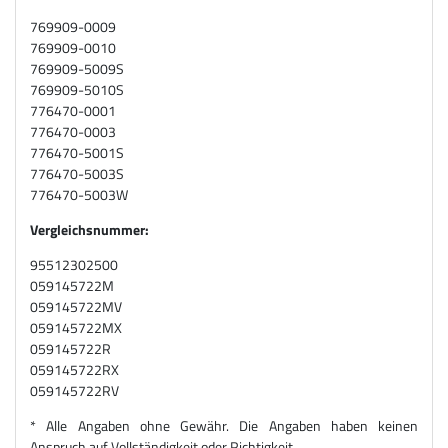
769909-0009
769909-0010
769909-5009S
769909-5010S
776470-0001
776470-0003
776470-5001S
776470-5003S
776470-5003W
Vergleichsnummer:
95512302500
059145722M
059145722MV
059145722MX
059145722R
059145722RX
059145722RV
* Alle Angaben ohne Gewähr. Die Angaben haben keinen
Anspruch auf Vollständigkeit oder Richtigkeit.