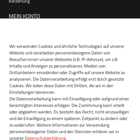
Barzahlung
MEIN KONTO
Anmelden
Registrieren
Wir verwenden Cookies und ähnliche Technologien auf unserer
SUPPORT
Website und verarbeiten personenbezogene Daten von
Besucher:innen unserer Webseite (z.B. IP-Adresse), um z.B.
Inhaber:
Inhalte und Anzeigen zu personalisieren, Medien von
Magnos Turbosystems GmbH
Drittanbietern einzubinden oder Zugriffe auf unsere Website zu
Miraustraße 27-29
analysieren. Die Datenverarbeitung erfolgt erst durch gesetzte
D-13509 Berlin
Cookies. Wir teilen diese Daten mit Dritten, die wir in den
+49 30 340 606 740
Einstellungen benennen.
+49 30 340 606 740
Die Datenverarbeitung kann mit Einwilligung oder aufgrund eines
+49 30 340 606 745
berechtigten Interesses erfolgen. Die Zustimmung kann erteilt
info@turboservice24.de
oder abgelehnt werden. Es besteht das Recht, nicht einzuwilligen
und die Einwilligung zu einem späteren Zeitpunkt zu ändern oder
Aktuelle Öffnungszeiten
zu widerrufen. Weitere Informationen zur Verwendung
Mo-Fr: 08:00 Uhr - 18:00 Uhr
personenbezogener Daten und den Diensten erklären wir in
Sa: geschlossen
unserer
Daten­schutz­erklärung
.