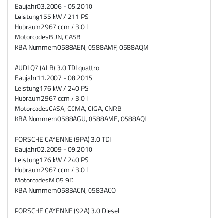
Baujahr
03.2006 - 05.2010
Leistung
155 kW / 211 PS
Hubraum
2967 ccm / 3.0 l
Motorcodes
BUN, CASB
KBA Nummern
0588AEN, 0588AMF, 0588AQM
AUDI Q7 (4LB) 3.0 TDI quattro
Baujahr
11.2007 - 08.2015
Leistung
176 kW / 240 PS
Hubraum
2967 ccm / 3.0 l
Motorcodes
CASA, CCMA, CJGA, CNRB
KBA Nummern
0588AGU, 0588AME, 0588AQL
PORSCHE CAYENNE (9PA) 3.0 TDI
Baujahr
02.2009 - 09.2010
Leistung
176 kW / 240 PS
Hubraum
2967 ccm / 3.0 l
Motorcodes
M 05.9D
KBA Nummern
0583ACN, 0583ACO
PORSCHE CAYENNE (92A) 3.0 Diesel