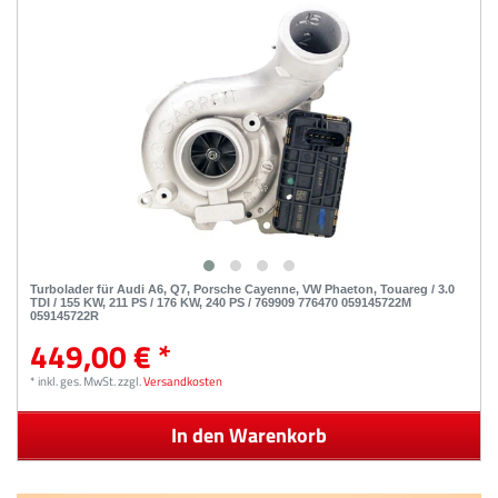
Turbolader für Audi A6, Q7, Porsche Cayenne, VW Phaeton, Touareg / 3.0
TDI / 155 KW, 211 PS / 176 KW, 240 PS / 769909 776470 059145722M
059145722R
449,00 € *
*
inkl. ges. MwSt.
zzgl.
Versandkosten
In den Warenkorb