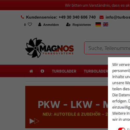
Wir bitten um Verständnis, dass es a
Kundenservice: +49 30 340 606 740
info@turbos
0
Anmelden
Registrieren
Wir verwe
personenb
TURBOLADER
TURBOLADER NEU
PA
Inhalte un
unsere Web
teilen die
Die Datenv
erfolgen. 
einzuwilli
Weitere I
wir in uns
E