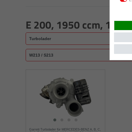
E 200, 1950 ccm, 110 
Garrett Turbolader für MERCEDES-BENZ A, B, C,