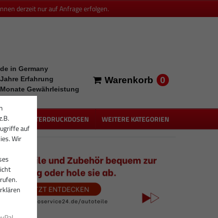
en derzeit nur auf Anfrage erfolgen.
de in Germany
0
 Jahre Erfahrung
Warenkorb
 Monate Gewährleistung
n
z.B.
PEN
UNTERDRUCKDOSEN
WEITERE KATEGORIEN
ugriffe auf
ies. Wir
ses
icht
rufen.
rklären
ayPal