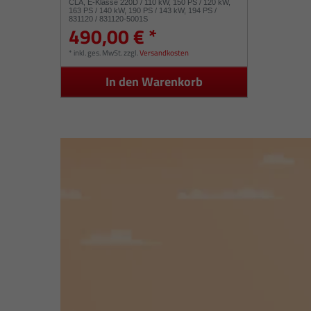
CLA, E-Klasse 220D / 110 kW, 150 PS / 120 kW,
163 PS / 140 kW, 190 PS / 143 kW, 194 PS /
831120 / 831120-5001S
490,00 € *
*
inkl. ges. MwSt.
zzgl.
Versandkosten
In den Warenkorb