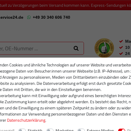
ktuell zu Verzögerungen beim Versand kommen kann. Express-Sendungen könn
ervice24.de
+49 30 340 606 740
Ma
10
24
nden Cookies und ähnliche Technologien auf unserer Website und verarbeite
ezogene Daten von Besucher:innen unserer Webseite (z.B. IP-Adresse), um 
RTIKELFILTER
PARTIKELFILTER NEU
INJEKTOREN
RUMPFGRUP
d Anzeigen zu personalisieren, Medien von Drittanbietern einzubinden oder Z
site zu analysieren. Die Datenverarbeitung erfolgt erst durch gesetzte Cook
se Daten mit Dritten, die wir in den Einstellungen benennen.
erarbeitung kann mit Einwilligung oder aufgrund eines berechtigten Interes
Die Zustimmung kann erteilt oder abgelehnt werden. Es besteht das Recht, n
gen und die Einwilligung zu einem späteren Zeitpunkt zu ändern oder zu wider
nformationen zur Verwendung personenbezogener Daten und den Diensten e
erer
Daten­schutz­erklärung
.
ssenziell
Statistik
Marketing
Externe Medien
P