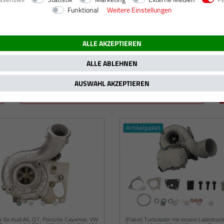
Funktional
Weitere Einstellungen
155 kW / 211 PS
ALLE AKZEPTIEREN
ALLE ABLEHNEN
AUSWAHL AKZEPTIEREN
Artikelpaket
r für Audi A6, Q7, Porsche Cayenne, VW
[Paket] Turbolader mit neuem Ladedrucks