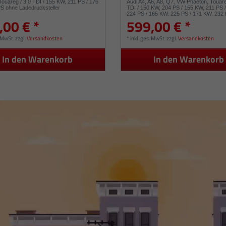
Touareg / 3.0 TDI / 155 KW, 211 PS / 176
Audi A4, A6, A8, Q7, VW Phaeton, Touare
S ohne Ladedrucksteller
TDI / 150 KW, 204 PS / 155 KW, 211 PS 
224 PS / 165 KW, 225 PS / 171 KW, 232 
,00 € *
599,00 € *
KW, 239 PS 53049880050 53049880054
. MwSt.
zzgl.
Versandkosten
*
inkl. ges. MwSt.
zzgl.
Versandkosten
In den Warenkorb
In den Warenkorb