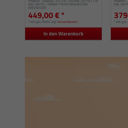
Phaeton, Touareg / 3.0 TDI / 155 KW, 211 PS / 176
Phaeton, 
KW, 240 PS / 769909 776470 059145722M
KW, 240 P
059145722R
449,00 € *
379
*
inkl. ges. MwSt.
zzgl.
Versandkosten
*
inkl. ges
In den Warenkorb