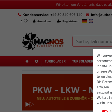
Wir bitten um Verständnis, dass es a
Kundenservice: +49 30 340 606 740
info@turbos
0
Anmelden
Registrieren
Wir verwe
personenb
TURBOLADER
TURBOLADER NEU
PA
Inhalte un
unsere Web
teilen die
Die Datenv
erfolgen. 
einzuwilli
Weitere I
wir in uns
E