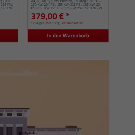
g / 3.0
A4, A6, A8, Q7, VW Phaeton, Touareg / 3.0 TDI /
/ 165 KW,
150 KW, 204 PS / 155 KW, 211 PS / 165 KW, 224
PS / 176
PS / 165 KW, 225 PS / 171 KW, 232 PS / 176 KW,
379,00 € *
239 PS / 53049880050 53049880054
*
inkl. ges. MwSt.
zzgl.
Versandkosten
In den Warenkorb