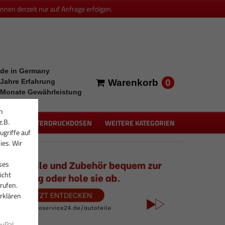
en derzeit nur auf Anfrage erfolgen.
de in Germany
0
 Jahre Erfahrung
Warenkorb
 Monate Gewährleistung
n
z.B.
PEN
UNTERDRUCKDOSEN
WEITERE KATEGORIEN
ugriffe auf
ies. Wir
ses
icht
rufen.
rklären
ayPal