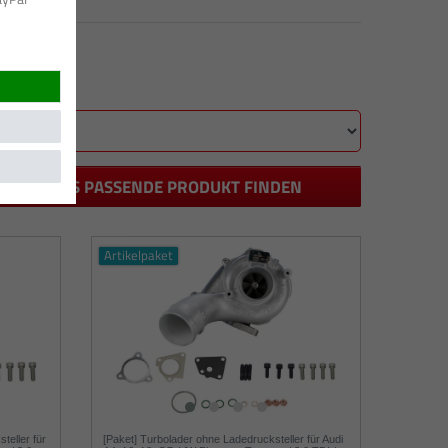
DAS PASSENDE PRODUKT FINDEN
Artikelpaket
teller für
[Paket] Turbolader ohne Ladedrucksteller für Audi