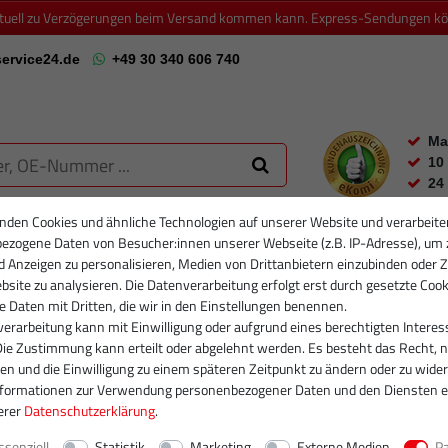
ktuell zu Verzögerungen beim Versand kommen kann. Express-Sendungen könn
ervice24.de
+49 30 340 606 740
Ma
10
24
nden Cookies und ähnliche Technologien auf unserer Website und verarbeite
ezogene Daten von Besucher:innen unserer Webseite (z.B. IP-Adresse), um 
RTIKELFILTER
PARTIKELFILTER NEU
INJEKTOREN
RUMPFGRUP
d Anzeigen zu personalisieren, Medien von Drittanbietern einzubinden oder Z
site zu analysieren. Die Datenverarbeitung erfolgt erst durch gesetzte Cook
se Daten mit Dritten, die wir in den Einstellungen benennen.
erarbeitung kann mit Einwilligung oder aufgrund eines berechtigten Interes
Die Zustimmung kann erteilt oder abgelehnt werden. Es besteht das Recht, n
gen und die Einwilligung zu einem späteren Zeitpunkt zu ändern oder zu wider
nformationen zur Verwendung personenbezogener Daten und den Diensten e
erer
Daten­schutz­erklärung
.
ssenziell
Statistik
Marketing
Externe Medien
P