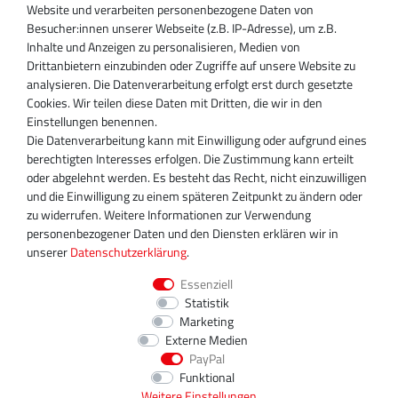
Website und verarbeiten personenbezogene Daten von
Besucher:innen unserer Webseite (z.B. IP-Adresse), um z.B.
Inhaber:
Inhalte und Anzeigen zu personalisieren, Medien von
Magnos Turbosystems GmbH
Drittanbietern einzubinden oder Zugriffe auf unsere Website zu
Miraustraße 27-29
analysieren. Die Datenverarbeitung erfolgt erst durch gesetzte
D-13509 Berlin
Cookies. Wir teilen diese Daten mit Dritten, die wir in den
+49 30 340 606 740
Einstellungen benennen.
+49 30 340 606 740
Die Datenverarbeitung kann mit Einwilligung oder aufgrund eines
+49 30 340 606 745
berechtigten Interesses erfolgen. Die Zustimmung kann erteilt
info@turboservice24.de
oder abgelehnt werden. Es besteht das Recht, nicht einzuwilligen
und die Einwilligung zu einem späteren Zeitpunkt zu ändern oder
Aktuelle Öffnungszeiten
zu widerrufen. Weitere Informationen zur Verwendung
Mo-Fr: 08:00 Uhr - 18:00 Uhr
personenbezogener Daten und den Diensten erklären wir in
Sa: geschlossen
unserer
Daten­schutz­erklärung
.
Essenziell
Statistik
Marketing
Externe Medien
PayPal
Funktional
Weitere Einstellungen