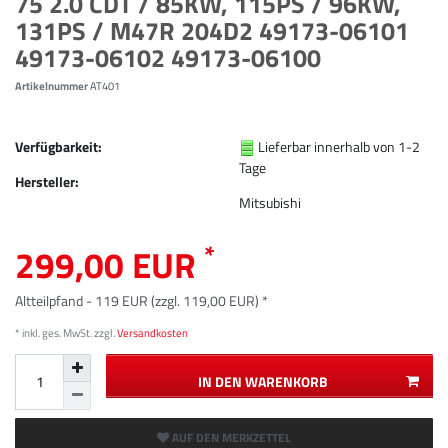
75 2.0 CDT / 85KW, 115PS / 96KW,
131PS / M47R 204D2 49173-06101
49173-06102 49173-06100
Artikelnummer
AT401
Verfügbarkeit:
Lieferbar innerhalb von 1-2
Tage
Hersteller:
Mitsubishi
*
299,00 EUR
Altteilpfand - 119 EUR (zzgl. 119,00 EUR) *
* inkl. ges. MwSt. zzgl.
Versandkosten
IN DEN WARENKORB
AUF DEN MERKZETTEL