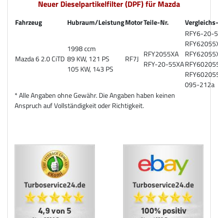
Neuer Dieselpartikelfilter (DPF) für Mazda
Fahrzeug
Hubraum/Leistung
Motor
Teile-Nr.
Vergleichs
RFY6-20-
RFY62055
1998 ccm
RFY2055XA
RFY62055
Mazda 6 2.0 CiTD
89 KW, 121 PS
RF7J
RFY-20-55XA
RFY60205
105 KW, 143 PS
RFY60205
095-212a
* Alle Angaben ohne Gewähr. Die Angaben haben keinen
Anspruch auf Vollständigkeit oder Richtigkeit.