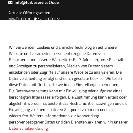
info@turboservice24.de
Aktuelle Öffnungszeiten
Mo-Fr: 08:00 Uhr - 18:00 Uhr
Sa: geschlossen
Wir verwenden Cookies und ähnliche Technologien auf unserer
Website und verarbeiten personenbezogene Daten von
Besucher:innen unserer Webseite (z.B. IP-Adresse), um z.B. Inhalte
und Anzeigen zu personalisieren, Medien von Drittanbietern
einzubinden oder Zugriffe auf unsere Website zu analysieren. Die
Datenverarbeitung erfolgt erst durch gesetzte Cookies. Wir teilen
diese Daten mit Dritten, die wir in den Einstellungen benennen.
Die Datenverarbeitung kann mit Einwilligung oder aufgrund eines
berechtigten Interesses erfolgen. Die Zustimmung kann erteilt oder
abgelehnt werden. Es besteht das Recht, nicht einzuwilligen und die
Einwilligung zu einem späteren Zeitpunkt zu ändern oder zu
2020 Magnos Turbosystems GmbH | Alle Preise inklusive gesetzlicher MwSt.
widerrufen. Weitere Informationen zur Verwendung
personenbezogener Daten und den Diensten erklären wir in unserer
Daten­schutz­erklärung
.