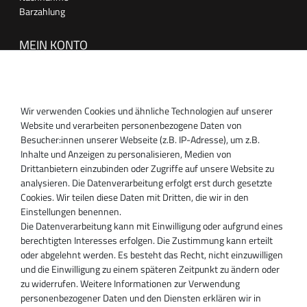
Barzahlung
MEIN KONTO
Anmelden
Registrieren
Wir verwenden Cookies und ähnliche Technologien auf unserer
SUPPORT
Website und verarbeiten personenbezogene Daten von
Besucher:innen unserer Webseite (z.B. IP-Adresse), um z.B.
Inhaber:
Inhalte und Anzeigen zu personalisieren, Medien von
Magnos Turbosystems GmbH
Drittanbietern einzubinden oder Zugriffe auf unsere Website zu
Miraustraße 27-29
analysieren. Die Datenverarbeitung erfolgt erst durch gesetzte
D-13509 Berlin
Cookies. Wir teilen diese Daten mit Dritten, die wir in den
+49 30 340 606 740
Einstellungen benennen.
+49 30 340 606 740
Die Datenverarbeitung kann mit Einwilligung oder aufgrund eines
+49 30 340 606 745
berechtigten Interesses erfolgen. Die Zustimmung kann erteilt
info@turboservice24.de
oder abgelehnt werden. Es besteht das Recht, nicht einzuwilligen
und die Einwilligung zu einem späteren Zeitpunkt zu ändern oder
Aktuelle Öffnungszeiten
zu widerrufen. Weitere Informationen zur Verwendung
Mo-Fr: 08:00 Uhr - 18:00 Uhr
personenbezogener Daten und den Diensten erklären wir in
Sa: geschlossen