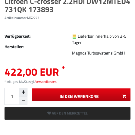
Citroen C-crosser 2.2HDi DW12MTED4
731QK 173893
Artikelnummer
MG2277
Verfügbarkeit:
Lieferbar innerhalb von 3-5
Tagen
Hersteller:
Magnos Turbosystems GmbH
*
422,00 EUR
* inkl. ges. MwSt. zzgl.
Versandkosten
IN DEN WARENKORB
AUF DEN MERKZETTEL