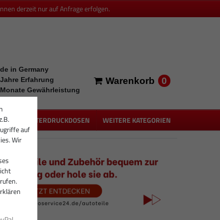
en derzeit nur auf Anfrage erfolgen.
de in Germany
0
 Jahre Erfahrung
Warenkorb
 Monate Gewährleistung
n
z.B.
PEN
UNTERDRUCKDOSEN
WEITERE KATEGORIEN
ugriffe auf
ies. Wir
ses
icht
rufen.
rklären
ayPal