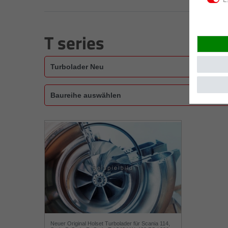
T series
Neuer Original Holset Turbolader für Scania 114,