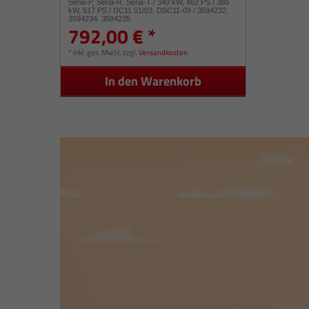
Seria-P, Seria-R, Seria-T / 340 kW, 462 PS / 380
kW, 517 PS / DC11 01/03, DSC11-09 / 3594232,
3594234, 3594235
792,00 € *
*
inkl. ges. MwSt.
zzgl.
Versandkosten
In den Warenkorb