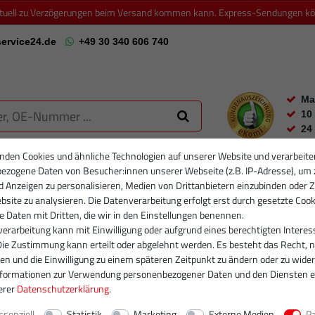
ktuell zu Verzögerungen beim Versand kommen kann. Express-Sendungen könn
ervice24.de
+49 30 340 606 740
Ma
10
24
nden Cookies und ähnliche Technologien auf unserer Website und verarbeite
ezogene Daten von Besucher:innen unserer Webseite (z.B. IP-Adresse), um 
RTIKELFILTER
PARTIKELFILTER NEU
INJEKTOREN
RUMPFGRUP
d Anzeigen zu personalisieren, Medien von Drittanbietern einzubinden oder Z
site zu analysieren. Die Datenverarbeitung erfolgt erst durch gesetzte Cook
se Daten mit Dritten, die wir in den Einstellungen benennen.
erarbeitung kann mit Einwilligung oder aufgrund eines berechtigten Interes
Die Zustimmung kann erteilt oder abgelehnt werden. Es besteht das Recht, n
gen und die Einwilligung zu einem späteren Zeitpunkt zu ändern oder zu wider
nformationen zur Verwendung personenbezogener Daten und den Diensten e
erer
Daten­schutz­erklärung
.
ssenziell
Statistik
Marketing
Externe Medien
P