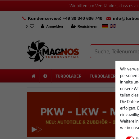
Wir bitten um Verständnis, dass es a
Kundenservice: +49 30 340 606 740
info@turbos
0
Anmelden
Registrieren
Wir verwe
personenb
TURBOLADER
TURBOLADER NEU
PA
Inhalte un
unsere Web
teilen die
Die Datenv
erfolgen. 
einzuwilli
Weitere I
wir in uns
E