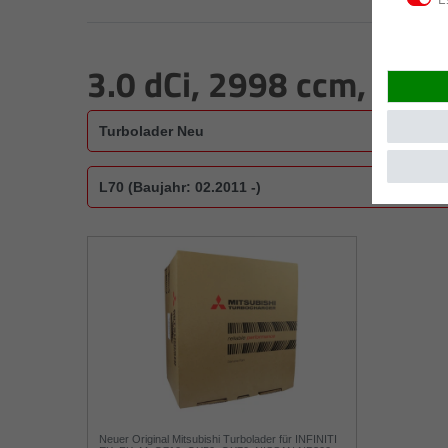
3.0 dCi, 2998 ccm, 177
Neuer Original Mitsubishi Turbolader für INFINITI