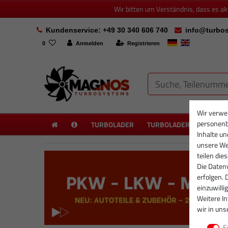
Wir bitten um Verständnis, dass es a
Kundenservice: +49 30 340 606 740
info@turbos
0
Anmelden
Registrieren
Wir verwe
personenb
TURBOLADER
TURBOLADER NEU
PA
Inhalte un
unsere Web
teilen die
Die Datenv
erfolgen. 
einzuwilli
Weitere I
wir in uns
E