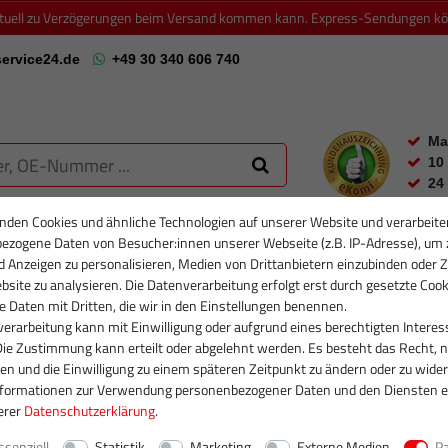
ktuell zu Verzögerungen beim Versand kommen kann. Express-Sendungen könn
ervice24.de
+49 30 340 606 740
Ma
10
24
nden Cookies und ähnliche Technologien auf unserer Website und verarbeite
ezogene Daten von Besucher:innen unserer Webseite (z.B. IP-Adresse), um 
RTIKELFILTER
PARTIKELFILTER NEU
INJEKTOREN
RUMPFGRUP
d Anzeigen zu personalisieren, Medien von Drittanbietern einzubinden oder Z
site zu analysieren. Die Datenverarbeitung erfolgt erst durch gesetzte Cook
se Daten mit Dritten, die wir in den Einstellungen benennen.
erarbeitung kann mit Einwilligung oder aufgrund eines berechtigten Interes
Die Zustimmung kann erteilt oder abgelehnt werden. Es besteht das Recht, n
gen und die Einwilligung zu einem späteren Zeitpunkt zu ändern oder zu wider
nformationen zur Verwendung personenbezogener Daten und den Diensten e
erer
Daten­schutz­erklärung
.
ssenziell
Statistik
Marketing
Externe Medien
P