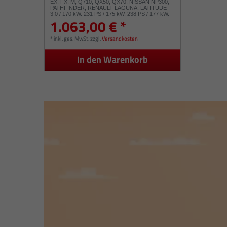
EX, FX, M, Q710, QX50, QX70, NISSAN NP300,
PATHFINDER, RENAULT LAGUNA, LATITUDE
3.0 / 170 kW, 231 PS / 175 kW, 238 PS / 177 kW,
1.063,00 € *
241 PS / V9X, V9X 891 / 49189-07802
*
inkl. ges. MwSt.
zzgl.
Versandkosten
In den Warenkorb