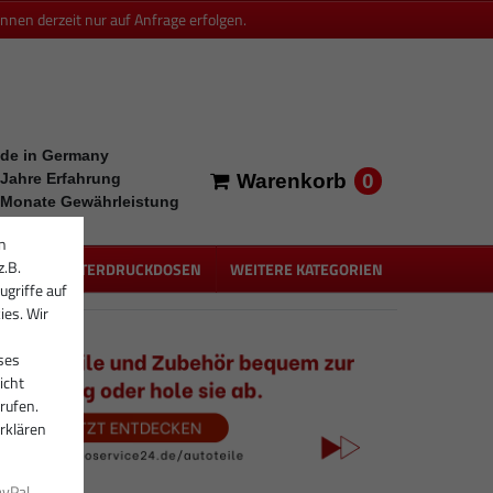
en derzeit nur auf Anfrage erfolgen.
de in Germany
0
 Jahre Erfahrung
Warenkorb
 Monate Gewährleistung
n
z.B.
PEN
UNTERDRUCKDOSEN
WEITERE KATEGORIEN
ugriffe auf
ies. Wir
ses
icht
rufen.
rklären
ayPal