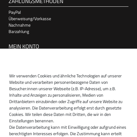
ZAHLUNGSMETHODEN
PayPal
Überweisung/Vorkasse
Nachnahme
Barzahlung
MEIN KONTO
Anmelden
Registrieren
Wir verwenden Cookies und ähnliche Technologien auf unserer
SUPPORT
Website und verarbeiten personenbezogene Daten von
Besucher:innen unserer Webseite (z.B. IP-Adresse), um z.B.
Inhaber:
Inhalte und Anzeigen zu personalisieren, Medien von
Magnos Turbosystems GmbH
Drittanbietern einzubinden oder Zugriffe auf unsere Website zu
Miraustraße 27-29
analysieren. Die Datenverarbeitung erfolgt erst durch gesetzte
D-13509 Berlin
Cookies. Wir teilen diese Daten mit Dritten, die wir in den
+49 30 340 606 740
Einstellungen benennen.
+49 30 340 606 740
Die Datenverarbeitung kann mit Einwilligung oder aufgrund eines
+49 30 340 606 745
berechtigten Interesses erfolgen. Die Zustimmung kann erteilt