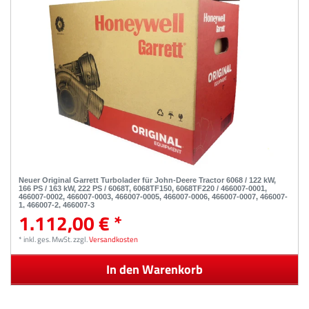
Neuer Original Garrett Turbolader für John-Deere Tractor 6068 / 122 kW,
166 PS / 163 kW, 222 PS / 6068T, 6068TF150, 6068TF220 / 466007-0001,
466007-0002, 466007-0003, 466007-0005, 466007-0006, 466007-0007, 466007-
1, 466007-2, 466007-3
1.112,00 € *
*
inkl. ges. MwSt.
zzgl.
Versandkosten
In den Warenkorb