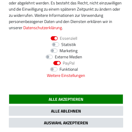
info@turboservice24.de
oder abgelehnt werden. Es besteht das Recht, nicht einzuwilligen
und die Einwilligung zu einem späteren Zeitpunkt zu ändern oder
Aktuelle Öffnungszeiten
zu widerrufen. Weitere Informationen zur Verwendung
Mo-Fr: 08:00 Uhr - 18:00 Uhr
personenbezogener Daten und den Diensten erklären wir in
Sa: geschlossen
unserer
Daten­schutz­erklärung
.
Essenziell
Statistik
Marketing
Externe Medien
PayPal
Funktional
Weitere Einstellungen
ALLE AKZEPTIEREN
2020 Magnos Turbosystems GmbH | Alle Preise inklusive gesetzlicher MwSt.
ALLE ABLEHNEN
AUSWAHL AKZEPTIEREN