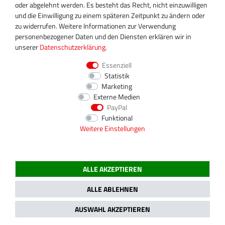
info@turboservice24.de
oder abgelehnt werden. Es besteht das Recht, nicht einzuwilligen
und die Einwilligung zu einem späteren Zeitpunkt zu ändern oder
Aktuelle Öffnungszeiten
zu widerrufen. Weitere Informationen zur Verwendung
Mo-Fr: 08:00 Uhr - 18:00 Uhr
personenbezogener Daten und den Diensten erklären wir in
Sa: geschlossen
unserer
Daten­schutz­erklärung
.
Essenziell
Statistik
Marketing
Externe Medien
PayPal
Funktional
Weitere Einstellungen
ALLE AKZEPTIEREN
2020 Magnos Turbosystems GmbH | Alle Preise inklusive gesetzlicher MwSt.
ALLE ABLEHNEN
AUSWAHL AKZEPTIEREN