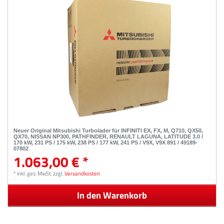
Neuer Original Mitsubishi Turbolader für INFINITI EX, FX, M, Q710, QX50,
QX70, NISSAN NP300, PATHFINDER, RENAULT LAGUNA, LATITUDE 3.0 /
170 kW, 231 PS / 175 kW, 238 PS / 177 kW, 241 PS / V9X, V9X 891 / 49189-
07802
1.063,00 € *
*
inkl. ges. MwSt.
zzgl.
Versandkosten
In den Warenkorb