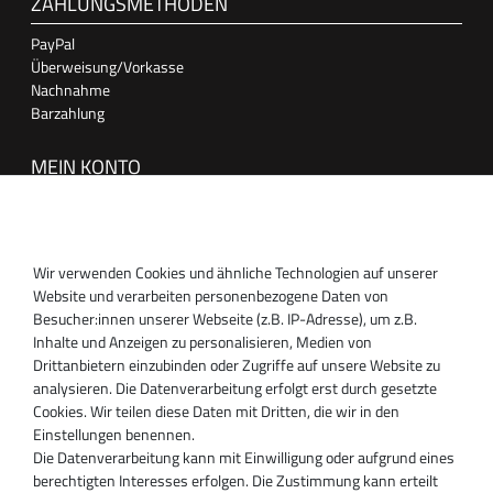
ZAHLUNGSMETHODEN
PayPal
Überweisung/Vorkasse
Nachnahme
Barzahlung
MEIN KONTO
Anmelden
Registrieren
Wir verwenden Cookies und ähnliche Technologien auf unserer
SUPPORT
Website und verarbeiten personenbezogene Daten von
Besucher:innen unserer Webseite (z.B. IP-Adresse), um z.B.
Inhaber:
Inhalte und Anzeigen zu personalisieren, Medien von
Magnos Turbosystems GmbH
Drittanbietern einzubinden oder Zugriffe auf unsere Website zu
Miraustraße 27-29
analysieren. Die Datenverarbeitung erfolgt erst durch gesetzte
D-13509 Berlin
Cookies. Wir teilen diese Daten mit Dritten, die wir in den
+49 30 340 606 740
Einstellungen benennen.
+49 30 340 606 740
Die Datenverarbeitung kann mit Einwilligung oder aufgrund eines
+49 30 340 606 745
berechtigten Interesses erfolgen. Die Zustimmung kann erteilt