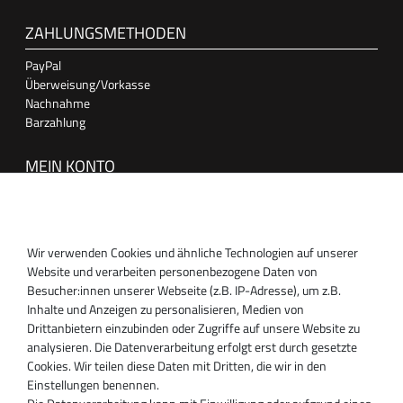
ZAHLUNGSMETHODEN
PayPal
Überweisung/Vorkasse
Nachnahme
Barzahlung
MEIN KONTO
Anmelden
Registrieren
Wir verwenden Cookies und ähnliche Technologien auf unserer
SUPPORT
Website und verarbeiten personenbezogene Daten von
Besucher:innen unserer Webseite (z.B. IP-Adresse), um z.B.
Inhaber:
Inhalte und Anzeigen zu personalisieren, Medien von
Magnos Turbosystems GmbH
Drittanbietern einzubinden oder Zugriffe auf unsere Website zu
Miraustraße 27-29
analysieren. Die Datenverarbeitung erfolgt erst durch gesetzte
D-13509 Berlin
Cookies. Wir teilen diese Daten mit Dritten, die wir in den
+49 30 340 606 740
Einstellungen benennen.
+49 30 340 606 740