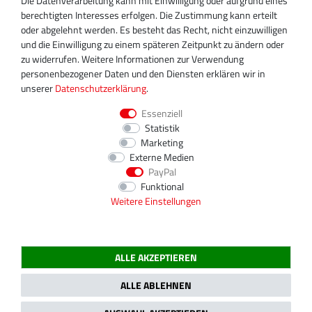
Die Datenverarbeitung kann mit Einwilligung oder aufgrund eines
+49 30 340 606 745
berechtigten Interesses erfolgen. Die Zustimmung kann erteilt
info@turboservice24.de
oder abgelehnt werden. Es besteht das Recht, nicht einzuwilligen
und die Einwilligung zu einem späteren Zeitpunkt zu ändern oder
Aktuelle Öffnungszeiten
zu widerrufen. Weitere Informationen zur Verwendung
Mo-Fr: 08:00 Uhr - 18:00 Uhr
personenbezogener Daten und den Diensten erklären wir in
Sa: geschlossen
unserer
Daten­schutz­erklärung
.
Essenziell
Statistik
Marketing
Externe Medien
PayPal
Funktional
Weitere Einstellungen
ALLE AKZEPTIEREN
2020 Magnos Turbosystems GmbH | Alle Preise inklusive gesetzlicher MwSt.
ALLE ABLEHNEN