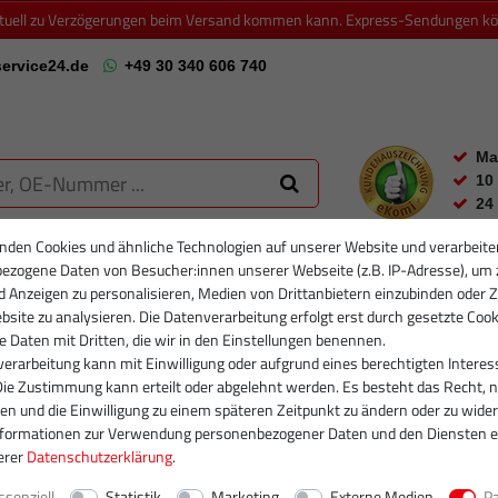
ktuell zu Verzögerungen beim Versand kommen kann. Express-Sendungen könn
ervice24.de
+49 30 340 606 740
Ma
10
24
nden Cookies und ähnliche Technologien auf unserer Website und verarbeite
ezogene Daten von Besucher:innen unserer Webseite (z.B. IP-Adresse), um 
RTIKELFILTER
PARTIKELFILTER NEU
INJEKTOREN
RUMPFGRUP
d Anzeigen zu personalisieren, Medien von Drittanbietern einzubinden oder Z
site zu analysieren. Die Datenverarbeitung erfolgt erst durch gesetzte Cook
se Daten mit Dritten, die wir in den Einstellungen benennen.
erarbeitung kann mit Einwilligung oder aufgrund eines berechtigten Interes
Die Zustimmung kann erteilt oder abgelehnt werden. Es besteht das Recht, n
gen und die Einwilligung zu einem späteren Zeitpunkt zu ändern oder zu wider
nformationen zur Verwendung personenbezogener Daten und den Diensten e
erer
Daten­schutz­erklärung
.
ssenziell
Statistik
Marketing
Externe Medien
P