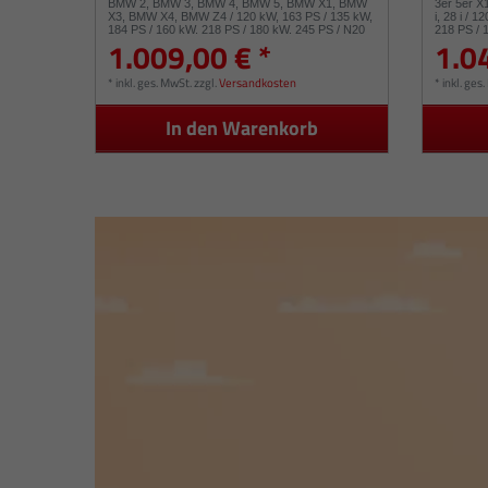
BMW 2, BMW 3, BMW 4, BMW 5, BMW X1, BMW
3er 5er X1
X3, BMW X4, BMW Z4 / 120 kW, 163 PS / 135 kW,
i, 28 i / 
184 PS / 160 kW, 218 PS / 180 kW, 245 PS / N20
218 PS / 
1.009,00 € *
1.0
B20 A, N26 B20 A / 49477-02010 49477-02026
N26 B20 A
49477-02060
*
inkl. ges. MwSt.
zzgl.
Versandkosten
*
inkl. ges
In den Warenkorb