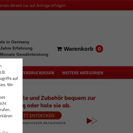
en derzeit nur auf Anfrage erfolgen.
de in Germany
0
 Jahre Erfahrung
Warenkorb
 Monate Gewährleistung
n
z.B.
PEN
UNTERDRUCKDOSEN
WEITERE KATEGORIEN
ugriffe auf
ies. Wir
ses
icht
rufen.
rklären
ayPal