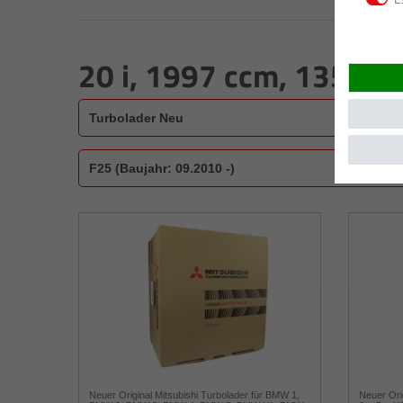
20 i, 1997 ccm, 135 kW
Neuer Original Mitsubishi Turbolader für BMW 1,
Neuer Ori