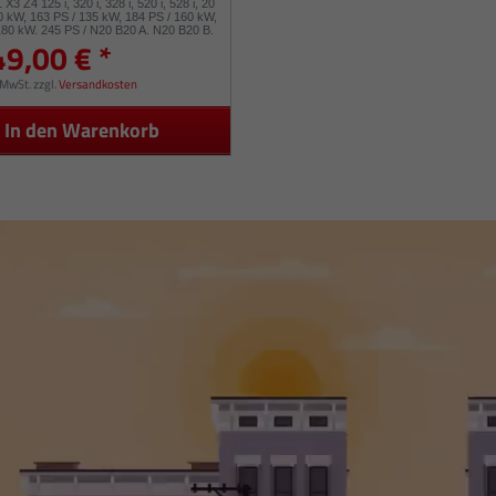
 X3 Z4 125 i, 320 i, 328 i, 520 i, 528 i, 20
120 kW, 163 PS / 135 kW, 184 PS / 160 kW,
180 kW, 245 PS / N20 B20 A, N20 B20 B,
49,00 € *
, N20 B20 D / 49477-02000
. MwSt.
zzgl.
Versandkosten
In den Warenkorb