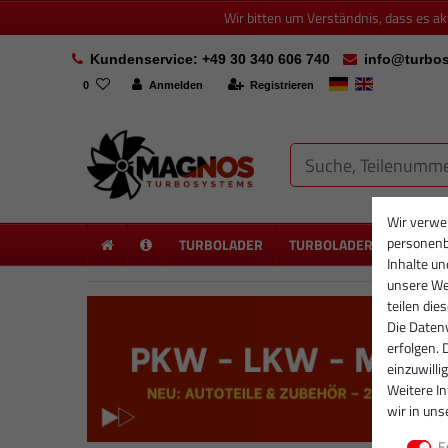
Wir bitten um Verständnis, dass es a
Kundenservice: +49 30 340 606 740
info@turbos
0
Anmelden
Registrieren
Wir verwe
personenb
TURBOLADER
TURBOLADER NEU
PA
Inhalte un
unsere Web
teilen die
Die Datenv
erfolgen. 
einzuwilli
Weitere I
wir in uns
E