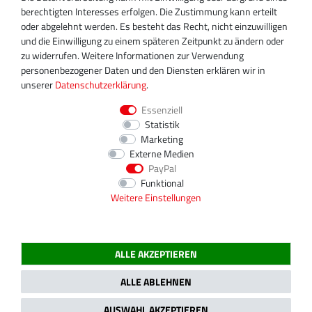
+49 30 340 606 745
berechtigten Interesses erfolgen. Die Zustimmung kann erteilt
info@turboservice24.de
oder abgelehnt werden. Es besteht das Recht, nicht einzuwilligen
und die Einwilligung zu einem späteren Zeitpunkt zu ändern oder
Aktuelle Öffnungszeiten
zu widerrufen. Weitere Informationen zur Verwendung
Mo-Fr: 08:00 Uhr - 18:00 Uhr
personenbezogener Daten und den Diensten erklären wir in
Sa: geschlossen
unserer
Daten­schutz­erklärung
.
Essenziell
Statistik
Marketing
Externe Medien
PayPal
Funktional
Weitere Einstellungen
ALLE AKZEPTIEREN
2020 Magnos Turbosystems GmbH | Alle Preise inklusive gesetzlicher MwSt.
ALLE ABLEHNEN
AUSWAHL AKZEPTIEREN