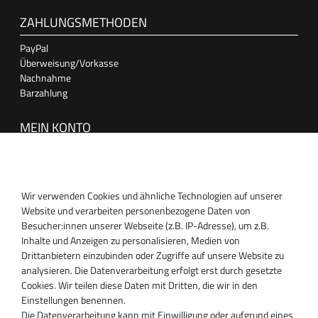
ZAHLUNGSMETHODEN
PayPal
Überweisung/Vorkasse
Nachnahme
Barzahlung
MEIN KONTO
Anmelden
Registrieren
Wir verwenden Cookies und ähnliche Technologien auf unserer
SUPPORT
Website und verarbeiten personenbezogene Daten von
Besucher:innen unserer Webseite (z.B. IP-Adresse), um z.B.
Inhaber:
Inhalte und Anzeigen zu personalisieren, Medien von
Magnos Turbosystems GmbH
Drittanbietern einzubinden oder Zugriffe auf unsere Website zu
Miraustraße 27-29
analysieren. Die Datenverarbeitung erfolgt erst durch gesetzte
D-13509 Berlin
Cookies. Wir teilen diese Daten mit Dritten, die wir in den
+49 30 340 606 740
Einstellungen benennen.
+49 30 340 606 740
Die Datenverarbeitung kann mit Einwilligung oder aufgrund eines