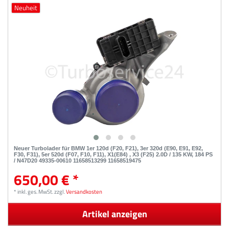
Neuheit
Neuer Turbolader für BMW 1er 120d (F20, F21), 3er 320d (E90, E91, E92,
F30, F31), 5er 520d (F07, F10, F11), X1(E84) , X3 (F25) 2.0D / 135 KW, 184 PS
/ N47D20 49335-00610 11658513299 11658519475
650,00 € *
*
inkl. ges. MwSt.
zzgl.
Versandkosten
Artikel anzeigen