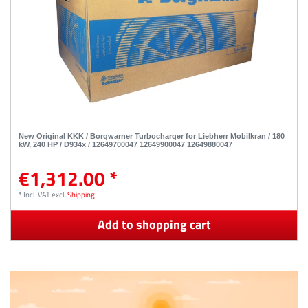
New Original KKK / Borgwarner Turbocharger for Liebherr Mobilkran / 180
kW, 240 HP / D934x / 12649700047 12649900047 12649880047
€1,312.00 *
*
Incl. VAT
excl.
Shipping
Add to shopping cart