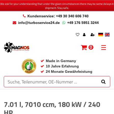
We ask for your understanding that under the given circumstances there may be some delays in
shipment. Stay safe.
Kundenservice: +49 30 340 606 740
info@turboservice24.de
+49 176 5951 3244
☰
0
Made in Germany
10 Jahre Erfahrung
24 Monate Gewährleistung
7.01 l, 7010 ccm, 180 kW / 240
HP