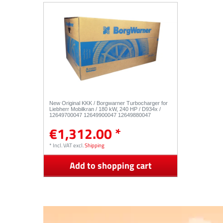
New Original KKK / Borgwarner Turbocharger for
Liebherr Mobilkran / 180 kW, 240 HP / D934x /
12649700047 12649900047 12649880047
€1,312.00 *
*
Incl. VAT
excl.
Shipping
Add to shopping cart