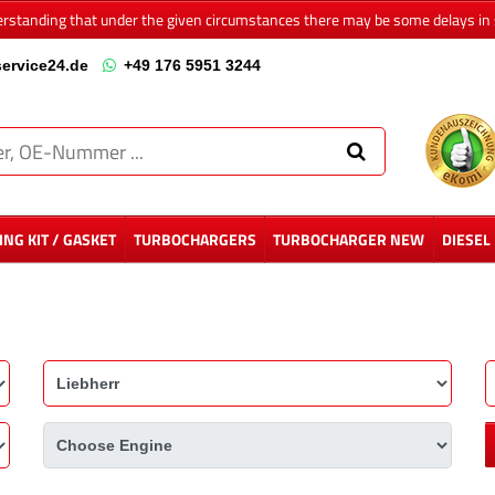
erstanding that under the given circumstances there may be some delays in 
ervice24.de
+49 176 5951 3244
NG KIT / GASKET
TURBOCHARGERS
TURBOCHARGER NEW
DIESEL