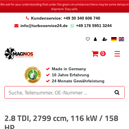
We ask for your understanding that under the given circumstances there may be some delays in
shipment. Stay safe.
Kundenservice: +49 30 340 606 740
info@turboservice24.de
+49 176 5951 3244
☰
0
Made in Germany
10 Jahre Erfahrung
24 Monate Gewährleistung
2.8 TDI, 2799 ccm, 116 kW / 158
HP