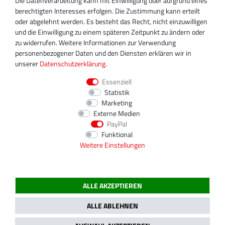
Die Datenverarbeitung kann mit Einwilligung oder aufgrund eines
+49 30 340 606 745
berechtigten Interesses erfolgen. Die Zustimmung kann erteilt
info@turboservice24.de
oder abgelehnt werden. Es besteht das Recht, nicht einzuwilligen
und die Einwilligung zu einem späteren Zeitpunkt zu ändern oder
Aktuelle Öffnungszeiten
zu widerrufen. Weitere Informationen zur Verwendung
Mo-Fr: 08:00 Uhr - 18:00 Uhr
personenbezogener Daten und den Diensten erklären wir in
Sa: geschlossen
unserer
Daten­schutz­erklärung
.
Essenziell
Statistik
Marketing
Externe Medien
PayPal
Funktional
Weitere Einstellungen
ALLE AKZEPTIEREN
2020 Magnos Turbosystems GmbH | Alle Preise inklusive gesetzlicher MwSt.
ALLE ABLEHNEN