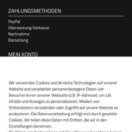
ZAHLUNGSMETHODEN
PayPal
Überweisung/Vorkasse
Nachnahme
Barzahlung
MEIN KONTO
Anmelden
Registrieren
Wir verwenden Cookies und ähnliche Technologien auf unserer
SUPPORT
Website und verarbeiten personenbezogene Daten von
Besucher:innen unserer Webseite (z.B. IP-Adresse), um z.B.
Inhaber:
Inhalte und Anzeigen zu personalisieren, Medien von
Magnos Turbosystems GmbH
Drittanbietern einzubinden oder Zugriffe auf unsere Website zu
Miraustraße 27-29
analysieren. Die Datenverarbeitung erfolgt erst durch gesetzte
D-13509 Berlin
Cookies. Wir teilen diese Daten mit Dritten, die wir in den
+49 30 340 606 740
Einstellungen benennen.
+49 30 340 606 740