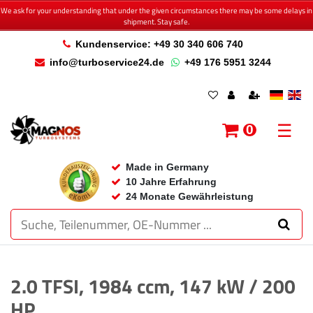
We ask for your understanding that under the given circumstances there may be some delays in
shipment. Stay safe.
Kundenservice: +49 30 340 606 740
info@turboservice24.de
+49 176 5951 3244
☰
0
Made in Germany
10 Jahre Erfahrung
24 Monate Gewährleistung
2.0 TFSI, 1984 ccm, 147 kW / 200
HP