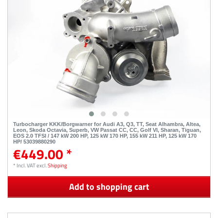
Turbocharger KKK/Borgwarner for Audi A3, Q3, TT, Seat Alhambra, Altea,
Leon, Skoda Octavia, Superb, VW Passat CC, CC, Golf VI, Sharan, Tiguan,
EOS 2.0 TFSI / 147 kW 200 HP, 125 kW 170 HP, 155 kW 211 HP, 125 kW 170
HP/ 53039880290
€449.00 *
*
Incl. VAT
excl.
Shipping
Add to shopping cart