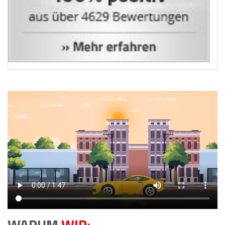
WARUM
WIR
: