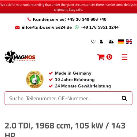
We ask for your understanding that under the given circumstances there may be some delays in
shipment. Stay safe.
Kundenservice: +49 30 340 606 740
info@turboservice24.de
+49 176 5951 3244
☰
0
Made in Germany
10 Jahre Erfahrung
24 Monate Gewährleistung
2.0 TDI, 1968 ccm, 105 kW / 143
HP