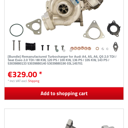
[Bundle] Remanufactured Turbocharger for Audi A4, A5, A6, Q5 2.0 TDI /
Seat Exeo 2.0 TDI / 88 KW, 120 PS / 100 KW, 136 PS / 105 KW, 143 PS /
53039880133 53039880140 53039880190 03L145701
€329.00 *
*
Incl. VAT
excl.
Shipping
Add to shopping cart