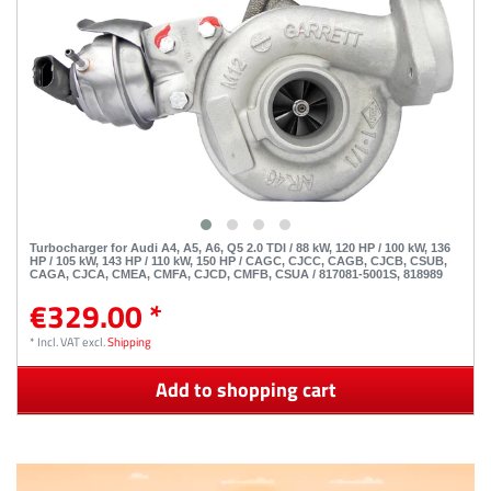
Turbocharger for Audi A4, A5, A6, Q5 2.0 TDI / 88 kW, 120 HP / 100 kW, 136
HP / 105 kW, 143 HP / 110 kW, 150 HP / CAGC, CJCC, CAGB, CJCB, CSUB,
CAGA, CJCA, CMEA, CMFA, CJCD, CMFB, CSUA / 817081-5001S, 818989
€329.00 *
*
Incl. VAT
excl.
Shipping
Add to shopping cart