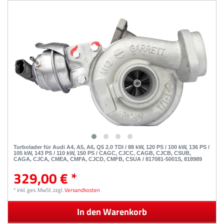
Turbolader für Audi A4, A5, A6, Q5 2.0 TDI / 88 kW, 120 PS / 100 kW, 136 PS /
105 kW, 143 PS / 110 kW, 150 PS / CAGC, CJCC, CAGB, CJCB, CSUB,
CAGA, CJCA, CMEA, CMFA, CJCD, CMFB, CSUA / 817081-5001S, 818989
329,00 € *
*
inkl. ges. MwSt.
zzgl.
Versandkosten
In den Warenkorb