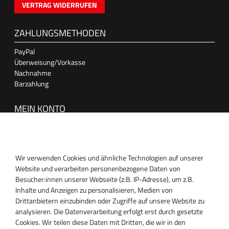
VERTRAG WIDERRUFEN
ZAHLUNGSMETHODEN
PayPal
Überweisung/Vorkasse
Nachnahme
Barzahlung
MEIN KONTO
Anmelden
Registrieren
Wir verwenden Cookies und ähnliche Technologien auf unserer
SUPPORT
Website und verarbeiten personenbezogene Daten von
Besucher:innen unserer Webseite (z.B. IP-Adresse), um z.B.
Inhaber:
Inhalte und Anzeigen zu personalisieren, Medien von
Magnos Turbosystems GmbH
Drittanbietern einzubinden oder Zugriffe auf unsere Website zu
Miraustraße 27-29
analysieren. Die Datenverarbeitung erfolgt erst durch gesetzte
D-13509 Berlin
Cookies. Wir teilen diese Daten mit Dritten, die wir in den