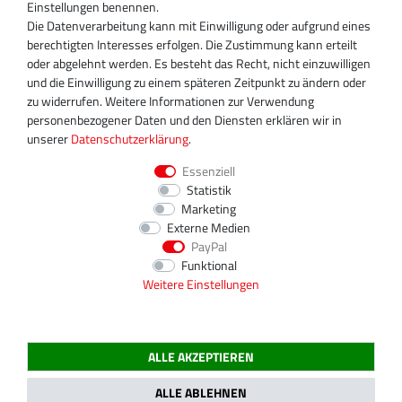
+49 30 340 606 740
Einstellungen benennen.
+49 30 340 606 740
Die Datenverarbeitung kann mit Einwilligung oder aufgrund eines
+49 30 340 606 745
berechtigten Interesses erfolgen. Die Zustimmung kann erteilt
info@turboservice24.de
oder abgelehnt werden. Es besteht das Recht, nicht einzuwilligen
und die Einwilligung zu einem späteren Zeitpunkt zu ändern oder
Aktuelle Öffnungszeiten
zu widerrufen. Weitere Informationen zur Verwendung
Mo-Fr: 08:00 Uhr - 18:00 Uhr
personenbezogener Daten und den Diensten erklären wir in
Sa: geschlossen
unserer
Daten­schutz­erklärung
.
Essenziell
Statistik
Marketing
Externe Medien
PayPal
Funktional
Weitere Einstellungen
ALLE AKZEPTIEREN
2020 Magnos Turbosystems GmbH | Alle Preise inklusive gesetzlicher MwSt.
ALLE ABLEHNEN