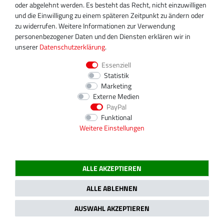
info@turboservice24.de
oder abgelehnt werden. Es besteht das Recht, nicht einzuwilligen
und die Einwilligung zu einem späteren Zeitpunkt zu ändern oder
Aktuelle Öffnungszeiten
zu widerrufen. Weitere Informationen zur Verwendung
Mo-Fr: 08:00 Uhr - 18:00 Uhr
personenbezogener Daten und den Diensten erklären wir in
Sa: geschlossen
unserer
Daten­schutz­erklärung
.
Essenziell
Statistik
Marketing
Externe Medien
PayPal
Funktional
Weitere Einstellungen
ALLE AKZEPTIEREN
2020 Magnos Turbosystems GmbH | Alle Preise inklusive gesetzlicher MwSt.
ALLE ABLEHNEN
AUSWAHL AKZEPTIEREN