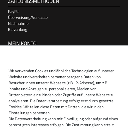
ZAHLUNGSMETHODEN
PayPal
Überweisung/Vorkasse
Nachnahme
Barzahlung
MEIN KONTO
Anmelden
Registrieren
Wir verwenden Cookies und ähnliche Technologien auf unserer
SUPPORT
Website und verarbeiten personenbezogene Daten von
Besucher:innen unserer Webseite (z.B. IP-Adresse), um z.B.
Inhaber:
Inhalte und Anzeigen zu personalisieren, Medien von
Magnos Turbosystems GmbH
Drittanbietern einzubinden oder Zugriffe auf unsere Website zu
Miraustraße 27-29
analysieren. Die Datenverarbeitung erfolgt erst durch gesetzte
D-13509 Berlin
Cookies. Wir teilen diese Daten mit Dritten, die wir in den
+49 30 340 606 740
Einstellungen benennen.
+49 30 340 606 740
Die Datenverarbeitung kann mit Einwilligung oder aufgrund eines
+49 30 340 606 745
berechtigten Interesses erfolgen. Die Zustimmung kann erteilt