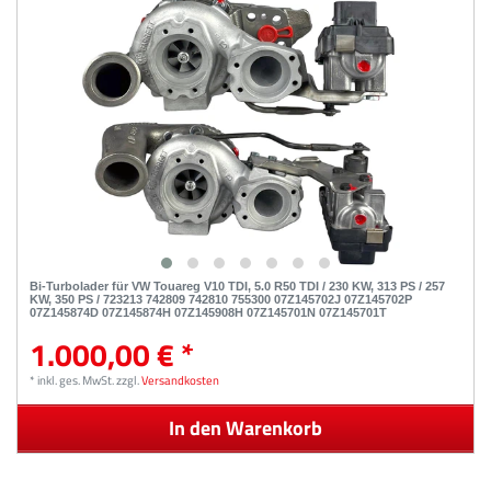
Bi-Turbolader für VW Touareg V10 TDI, 5.0 R50 TDI / 230 KW, 313 PS / 257
KW, 350 PS / 723213 742809 742810 755300 07Z145702J 07Z145702P
07Z145874D 07Z145874H 07Z145908H 07Z145701N 07Z145701T
1.000,00 € *
*
inkl. ges. MwSt.
zzgl.
Versandkosten
In den Warenkorb