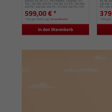
Audi A4, A6, A8, Q7, VW Phaeton, Touareg / 3.0
A4, A6, A
TDI / 150 KW, 204 PS / 155 KW, 211 PS / 165 KW,
150 KW, 2
224 PS / 165 KW, 225 PS / 171 KW, 232 PS / 176
PS / 165 
599,00 € *
379
KW, 239 PS 53049880050 53049880054
239 PS /
*
inkl. ges. MwSt.
zzgl.
Versandkosten
*
inkl. ges
In den Warenkorb