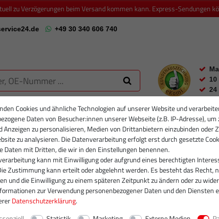
ktuell zu Verzögerungen beim Versand kommen kann. Express-Sendungen könn
ervice24.de
+49 30 340 606 740
Ma
10
24
nden Cookies und ähnliche Technologien auf unserer Website und verarbeite
ezogene Daten von Besucher:innen unserer Webseite (z.B. IP-Adresse), um 
RTIKELFILTER
PARTIKELFILTER NEU
INJEKTOREN
RUMPFGRUP
d Anzeigen zu personalisieren, Medien von Drittanbietern einzubinden oder Z
site zu analysieren. Die Datenverarbeitung erfolgt erst durch gesetzte Cook
se Daten mit Dritten, die wir in den Einstellungen benennen.
erarbeitung kann mit Einwilligung oder aufgrund eines berechtigten Interes
Die Zustimmung kann erteilt oder abgelehnt werden. Es besteht das Recht, n
gen und die Einwilligung zu einem späteren Zeitpunkt zu ändern oder zu wider
nformationen zur Verwendung personenbezogener Daten und den Diensten e
erer
Daten­schutz­erklärung
.
ssenziell
Statistik
Marketing
Externe Medien
P