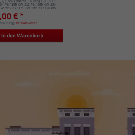
8, Q7, VW Phaeton, Touareg / 3.0 TDI /
04 PS / 155 KW, 211 PS / 165 KW, 224
KW, 225 PS / 171 KW, 232 PS / 176 KW,
,00 € *
 53049880050 53049880054
. MwSt.
zzgl.
Versandkosten
In den Warenkorb