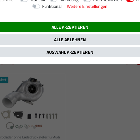
Funktional
Weitere Einstellungen
165 kW / 225 PS
ALLE AKZEPTIEREN
ALLE ABLEHNEN
AUSWAHL AKZEPTIEREN
aket
urbolader ohne Ladedrucksteller für Audi