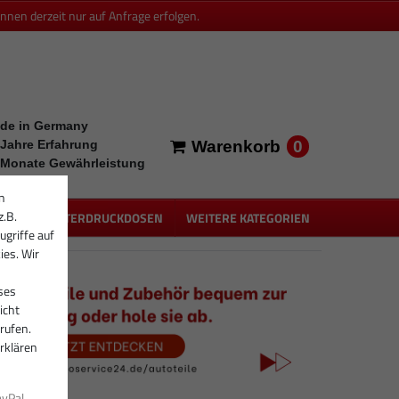
en derzeit nur auf Anfrage erfolgen.
de in Germany
0
 Jahre Erfahrung
Warenkorb
 Monate Gewährleistung
n
z.B.
PEN
UNTERDRUCKDOSEN
WEITERE KATEGORIEN
ugriffe auf
ies. Wir
ses
icht
rufen.
rklären
ayPal