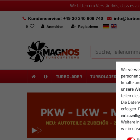
Wir bitten um Verständnis, dass es a
Kundenservice: +49 30 340 606 740
info@turbos
0
Anmelden
Registrieren
Wir verwe
personenb
TURBOLADER
TURBOLADER NEU
PA
Inhalte un
unsere Web
teilen die
Die Datenv
erfolgen. 
einzuwilli
Weitere I
wir in uns
E