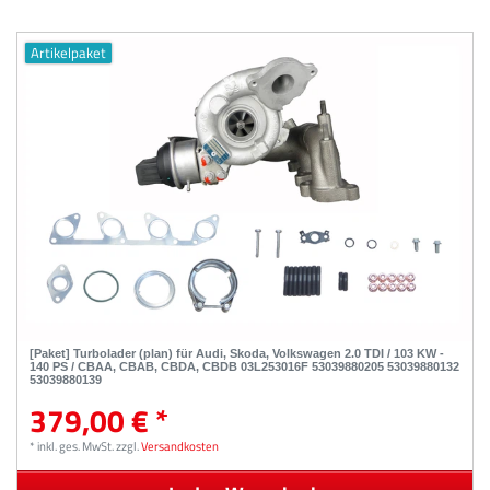
Artikelpaket
[Paket] Turbolader (plan) für Audi, Skoda, Volkswagen 2.0 TDI / 103 KW -
140 PS / CBAA, CBAB, CBDA, CBDB 03L253016F 53039880205 53039880132
53039880139
379,00 € *
*
inkl. ges. MwSt.
zzgl.
Versandkosten