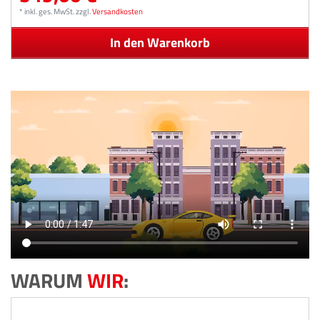
*
inkl. ges. MwSt.
zzgl.
Versandkosten
In den Warenkorb
WARUM
WIR
: