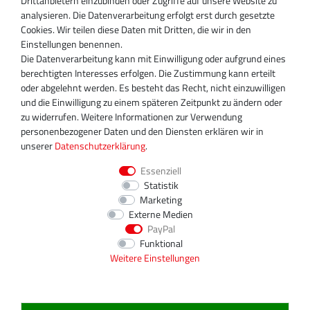
Drittanbietern einzubinden oder Zugriffe auf unsere Website zu
Miraustraße 27-29
analysieren. Die Datenverarbeitung erfolgt erst durch gesetzte
D-13509 Berlin
Cookies. Wir teilen diese Daten mit Dritten, die wir in den
+49 30 340 606 740
Einstellungen benennen.
+49 30 340 606 740
Die Datenverarbeitung kann mit Einwilligung oder aufgrund eines
+49 30 340 606 745
berechtigten Interesses erfolgen. Die Zustimmung kann erteilt
info@turboservice24.de
oder abgelehnt werden. Es besteht das Recht, nicht einzuwilligen
und die Einwilligung zu einem späteren Zeitpunkt zu ändern oder
Aktuelle Öffnungszeiten
zu widerrufen. Weitere Informationen zur Verwendung
Mo-Fr: 08:00 Uhr - 18:00 Uhr
personenbezogener Daten und den Diensten erklären wir in
Sa: geschlossen
unserer
Daten­schutz­erklärung
.
Essenziell
Statistik
Marketing
Externe Medien
PayPal
Funktional
Weitere Einstellungen