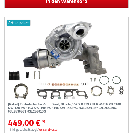
In den Warenkorb
Artikelpaket
[Paket] Turbolader für Audi, Seat, Skoda, VW 2.0 TDI / 81 KW-110 PS / 100
KW-136 PS / 103 KW-140 PS / 105 KW-143 PS / 03L253019P 03L253056G
03L253056T 03L253010G
449,00 € *
*
inkl. ges. MwSt.
zzgl.
Versandkosten