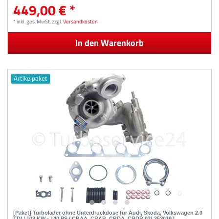
449,00 € *
*
inkl. ges. MwSt.
zzgl.
Versandkosten
In den Warenkorb
Artikelpaket
[Paket] Turbolader ohne Unterdruckdose für Audi, Skoda, Volkswagen 2.0
TDI / 103 KW - 140 PS / CBAA, CBAB, CBDA, CBDB 03L253019J