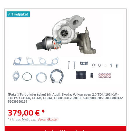
Artikelpaket
[Paket] Turbolader (plan) für Audi, Skoda, Volkswagen 2.0 TDI / 103 KW -
140 PS / CBAA, CBAB, CBDA, CBDB 03L253016F 53039880205 53039880132
53039880139
379,00 € *
*
inkl. ges. MwSt.
zzgl.
Versandkosten