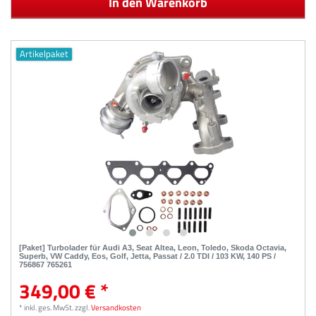
In den Warenkorb
Artikelpaket
[Paket] Turbolader für Audi A3, Seat Altea, Leon, Toledo, Skoda Octavia,
Superb, VW Caddy, Eos, Golf, Jetta, Passat / 2.0 TDI / 103 KW, 140 PS /
756867 765261
349,00 € *
*
inkl. ges. MwSt.
zzgl.
Versandkosten