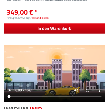
349,00 € *
*
inkl. ges. MwSt.
zzgl.
Versandkosten
In den Warenkorb