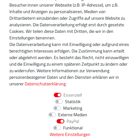
Besucher:innen unserer Webseite (z.B. IP-Adresse), um z.B.
Inhaber:
Inhalte und Anzeigen zu personalisieren, Medien von
Magnos Turbosystems GmbH
Drittanbietern einzubinden oder Zugriffe auf unsere Website zu
Miraustraße 27-29
analysieren. Die Datenverarbeitung erfolgt erst durch gesetzte
D-13509 Berlin
Cookies. Wir teilen diese Daten mit Dritten, die wir in den
+49 30 340 606 740
Einstellungen benennen.
+49 30 340 606 740
Die Datenverarbeitung kann mit Einwilligung oder aufgrund eines
+49 30 340 606 745
berechtigten Interesses erfolgen. Die Zustimmung kann erteilt
info@turboservice24.de
oder abgelehnt werden. Es besteht das Recht, nicht einzuwilligen
und die Einwilligung zu einem späteren Zeitpunkt zu ändern oder
Aktuelle Öffnungszeiten
zu widerrufen. Weitere Informationen zur Verwendung
Mo-Fr: 08:00 Uhr - 18:00 Uhr
personenbezogener Daten und den Diensten erklären wir in
Sa: geschlossen
unserer
Daten­schutz­erklärung
.
Essenziell
Statistik
Marketing
Externe Medien
PayPal
Funktional
Weitere Einstellungen