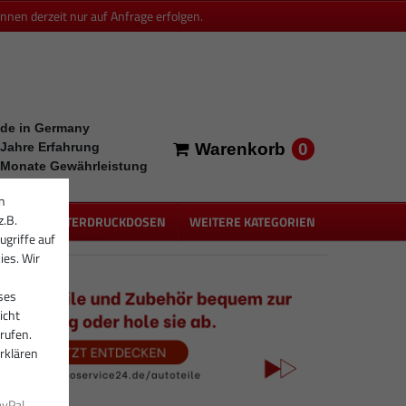
en derzeit nur auf Anfrage erfolgen.
de in Germany
0
 Jahre Erfahrung
Warenkorb
 Monate Gewährleistung
n
z.B.
PEN
UNTERDRUCKDOSEN
WEITERE KATEGORIEN
ugriffe auf
ies. Wir
ses
icht
rufen.
rklären
ayPal