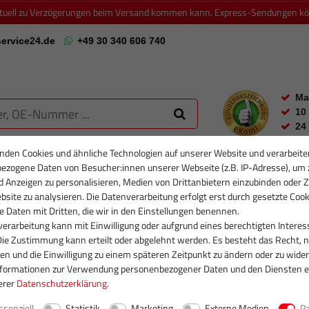
ktuell zu Verzögerungen beim Versand kommen kann. Express-Sendungen könn
ervice24.de
+49 30 340 606 740
Ma
10
24
nden Cookies und ähnliche Technologien auf unserer Website und verarbeite
ezogene Daten von Besucher:innen unserer Webseite (z.B. IP-Adresse), um 
RTIKELFILTER
PARTIKELFILTER NEU
INJEKTOREN
RUMPFGRUP
d Anzeigen zu personalisieren, Medien von Drittanbietern einzubinden oder Z
site zu analysieren. Die Datenverarbeitung erfolgt erst durch gesetzte Cook
se Daten mit Dritten, die wir in den Einstellungen benennen.
erarbeitung kann mit Einwilligung oder aufgrund eines berechtigten Interes
Die Zustimmung kann erteilt oder abgelehnt werden. Es besteht das Recht, n
gen und die Einwilligung zu einem späteren Zeitpunkt zu ändern oder zu wider
nformationen zur Verwendung personenbezogener Daten und den Diensten e
erer
Daten­schutz­erklärung
.
ssenziell
Statistik
Marketing
Externe Medien
P