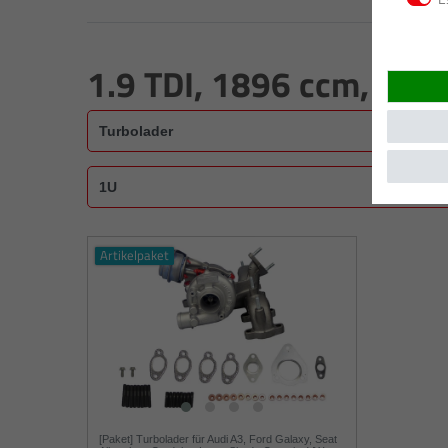
1.9 TDI, 1896 ccm, 81 
Artikelpaket
[Paket] Turbolader für Audi A3, Ford Galaxy, Seat