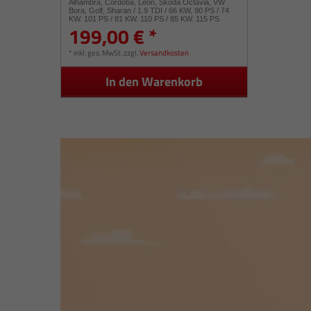
Alhambra, Cordoba, Leon, Skoda Octavia, VW
Bora, Golf, Sharan / 1.9 TDI / 66 KW, 90 PS / 74
KW, 101 PS / 81 KW, 110 PS / 85 KW, 115 PS
199,00 € *
454232 713672 768329 713673
*
inkl. ges. MwSt.
zzgl.
Versandkosten
In den Warenkorb