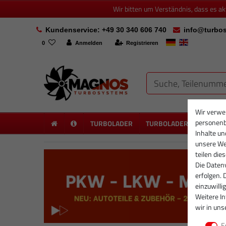
Wir bitten um Verständnis, dass es a
Kundenservice: +49 30 340 606 740
info@turbos
0
Anmelden
Registrieren
Wir verwe
personenb
TURBOLADER
TURBOLADER NEU
PA
Inhalte un
unsere Web
teilen die
Die Datenv
erfolgen. 
einzuwilli
Weitere I
wir in uns
E